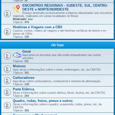
Tópicos:
36
ENCONTROS REGIONAIS - SUDESTE, SUL, CENTRO-
OESTE e NORTE/NORDESTE
Espaço destinado exclusivamente a tópicos relacionados aos encontros
regionais, realizados em várias localidades do Brasil.
Moderador:
kau
Tópicos:
475
Histórias e Viagens com a CBX
Causos, contos, relatos de viagens e até histórias verídicas de donos e ex-
donos de CBXs.
Tópicos:
195
ON Topic
Geral
Aqui entra os assuntos que não estão enquadrados nas outras
sessões.
Tópicos:
311
Motores
Aqui, dicas e informações sobre o motor, embreagem, etc, da CBX750.
Tópicos:
391
Carburadores
Aqui dicas sobre carburadores, combustível e sistema de alimentação.
Tópicos:
149
Parte Elétrica
Dicas e informações sobre a parte elétrica, fárois, buzina, etc, da CBX750.
Tópicos:
293
Quadro, rodas, freios, pneus e outros
Dicas e informações sobre o quadro, suspensão, rodas, pneus, etc, da
CBX750.
Tópicos:
302