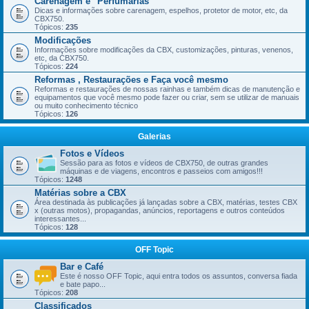
Carenagem e "Perfumarias"
Dicas e informações sobre carenagem, espelhos, protetor de motor, etc, da
CBX750.
Tópicos:
235
Modificações
Informações sobre modificações da CBX, customizações, pinturas, venenos,
etc, da CBX750.
Tópicos:
224
Reformas , Restaurações e Faça você mesmo
Reformas e restaurações de nossas rainhas e também dicas de manutenção e
equipamentos que você mesmo pode fazer ou criar, sem se utilizar de manuais
ou muito conhecimento técnico
Tópicos:
126
Galerias
Fotos e Vídeos
Sessão para as fotos e vídeos de CBX750, de outras grandes
máquinas e de viagens, encontros e passeios com amigos!!!
Tópicos:
1248
Matérias sobre a CBX
Área destinada às publicações já lançadas sobre a CBX, matérias, testes CBX
x (outras motos), propagandas, anúncios, reportagens e outros conteúdos
interessantes...
Tópicos:
128
OFF Topic
Bar e Café
Este é nosso OFF Topic, aqui entra todos os assuntos, conversa fiada
e bate papo...
Tópicos:
208
Classificados