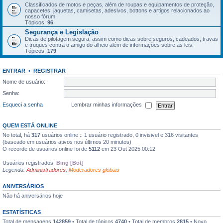
Classificados de motos e peças, além de roupas e equipamentos de proteção,
capacetes, jaquetas, camisetas, adesivos, bottons e artigos relacionados ao
nosso fórum.
Tópicos:
96
Segurança e Legislação
Dicas de pilotagem segura, assim como dicas sobre seguros, cadeados, travas
e truques contra o amigo do alheio além de informações sobre as leis.
Tópicos:
179
ENTRAR
•
REGISTRAR
Nome de usuário:
Senha:
Esqueci a senha
Lembrar minhas informações
QUEM ESTÁ ONLINE
No total, há
317
usuários online :: 1 usuário registrado, 0 invisivel e 316 visitantes
(baseado em usuários ativos nos últimos 20 minutos)
O recorde de usuários online foi de
5112
em 23 Out 2025 00:12
Usuários registrados:
Bing [Bot]
Legenda:
Administradores
,
Moderadores globais
ANIVERSÁRIOS
Não há aniversários hoje
ESTATÍSTICAS
Total de mensagens
142859
• Total de tópicos
4740
• Total de membros
2815
• Novo