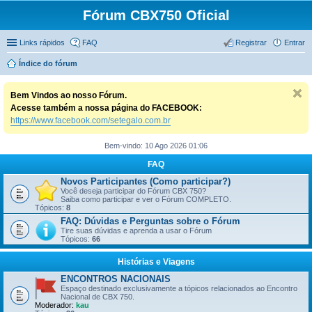
Fórum CBX750 Oficial
Links rápidos
FAQ
Registrar
Entrar
Índice do fórum
Bem Vindos ao nosso Fórum.
Acesse também a nossa página do FACEBOOK:
https://www.facebook.com/setegalo.com.br
Bem-vindo: 10 Ago 2026 01:06
FAQ
Novos Participantes (Como participar?)
Você deseja participar do Fórum CBX 750?
Saiba como participar e ver o Fórum COMPLETO.
Tópicos:
8
FAQ: Dúvidas e Perguntas sobre o Fórum
Tire suas dúvidas e aprenda a usar o Fórum
Tópicos:
66
Histórias e Viagens
ENCONTROS NACIONAIS
Espaço destinado exclusivamente a tópicos relacionados ao Encontro
Nacional de CBX 750.
Moderador:
kau