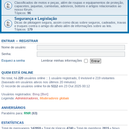
Classificados de motos e peças, além de roupas e equipamentos de proteção,
capacetes, jaquetas, camisetas, adesivos, bottons e artigos relacionados ao
nosso fórum.
Tópicos:
96
Segurança e Legislação
Dicas de pilotagem segura, assim como dicas sobre seguros, cadeados, travas
e truques contra o amigo do alheio além de informações sobre as leis.
Tópicos:
179
ENTRAR
•
REGISTRAR
Nome de usuário:
Senha:
Esqueci a senha
Lembrar minhas informações
QUEM ESTÁ ONLINE
No total, há
220
usuários online :: 1 usuário registrado, 0 invisivel e 219 visitantes
(baseado em usuários ativos nos últimos 20 minutos)
O recorde de usuários online foi de
5112
em 23 Out 2025 00:12
Usuários registrados:
Bing [Bot]
Legenda:
Administradores
,
Moderadores globais
ANIVERSÁRIOS
Parabéns para:
RNR
(63)
ESTATÍSTICAS
Total de mensagens
142859
• Total de tópicos
4740
• Total de membros
2815
• Novo