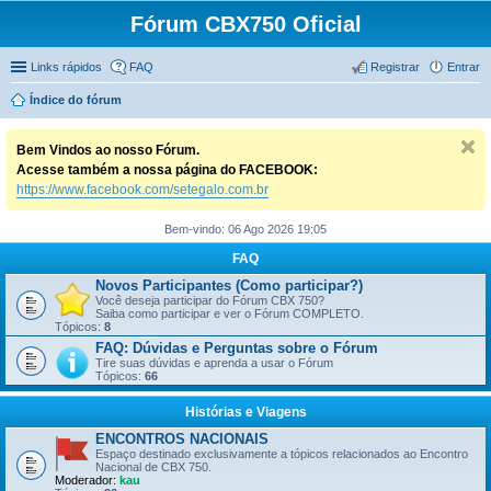
Fórum CBX750 Oficial
Links rápidos
FAQ
Registrar
Entrar
Índice do fórum
Bem Vindos ao nosso Fórum.
Acesse também a nossa página do FACEBOOK:
https://www.facebook.com/setegalo.com.br
Bem-vindo: 06 Ago 2026 19:05
FAQ
Novos Participantes (Como participar?)
Você deseja participar do Fórum CBX 750?
Saiba como participar e ver o Fórum COMPLETO.
Tópicos:
8
FAQ: Dúvidas e Perguntas sobre o Fórum
Tire suas dúvidas e aprenda a usar o Fórum
Tópicos:
66
Histórias e Viagens
ENCONTROS NACIONAIS
Espaço destinado exclusivamente a tópicos relacionados ao Encontro
Nacional de CBX 750.
Moderador:
kau