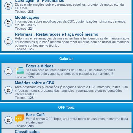
Carenagem e "Perfumarias"
Dicas e informações sobre carenagem, espelhos, protetor de motor, etc, da
CBX750.
Tópicos:
235
Modificações
Informações sobre modificações da CBX, customizações, pinturas, venenos,
etc, da CBX750.
Tópicos:
224
Reformas , Restaurações e Faça você mesmo
Reformas e restaurações de nossas rainhas e também dicas de manutenção e
equipamentos que você mesmo pode fazer ou criar, sem se utilizar de manuais
ou muito conhecimento técnico
Tópicos:
126
Galerias
Fotos e Vídeos
Sessão para as fotos e vídeos de CBX750, de outras grandes
máquinas e de viagens, encontros e passeios com amigos!!!
Tópicos:
1248
Matérias sobre a CBX
Área destinada às publicações já lançadas sobre a CBX, matérias, testes CBX
x (outras motos), propagandas, anúncios, reportagens e outros conteúdos
interessantes...
Tópicos:
128
OFF Topic
Bar e Café
Este é nosso OFF Topic, aqui entra todos os assuntos, conversa fiada
e bate papo...
Tópicos:
208
Classificados