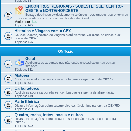
Tópicos:
36
ENCONTROS REGIONAIS - SUDESTE, SUL, CENTRO-
OESTE e NORTE/NORDESTE
Espaço destinado exclusivamente a tópicos relacionados aos encontros
regionais, realizados em várias localidades do Brasil.
Moderador:
kau
Tópicos:
475
Histórias e Viagens com a CBX
Causos, contos, relatos de viagens e até histórias verídicas de donos e ex-
donos de CBXs.
Tópicos:
195
ON Topic
Geral
Aqui entra os assuntos que não estão enquadrados nas outras
sessões.
Tópicos:
311
Motores
Aqui, dicas e informações sobre o motor, embreagem, etc, da CBX750.
Tópicos:
391
Carburadores
Aqui dicas sobre carburadores, combustível e sistema de alimentação.
Tópicos:
149
Parte Elétrica
Dicas e informações sobre a parte elétrica, fárois, buzina, etc, da CBX750.
Tópicos:
293
Quadro, rodas, freios, pneus e outros
Dicas e informações sobre o quadro, suspensão, rodas, pneus, etc, da
CBX750.
Tópicos:
302