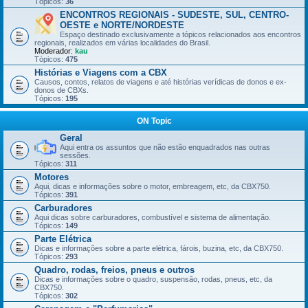
Tópicos:
36
ENCONTROS REGIONAIS - SUDESTE, SUL, CENTRO-
OESTE e NORTE/NORDESTE
Espaço destinado exclusivamente a tópicos relacionados aos encontros
regionais, realizados em várias localidades do Brasil.
Moderador:
kau
Tópicos:
475
Histórias e Viagens com a CBX
Causos, contos, relatos de viagens e até histórias verídicas de donos e ex-
donos de CBXs.
Tópicos:
195
ON Topic
Geral
Aqui entra os assuntos que não estão enquadrados nas outras
sessões.
Tópicos:
311
Motores
Aqui, dicas e informações sobre o motor, embreagem, etc, da CBX750.
Tópicos:
391
Carburadores
Aqui dicas sobre carburadores, combustível e sistema de alimentação.
Tópicos:
149
Parte Elétrica
Dicas e informações sobre a parte elétrica, fárois, buzina, etc, da CBX750.
Tópicos:
293
Quadro, rodas, freios, pneus e outros
Dicas e informações sobre o quadro, suspensão, rodas, pneus, etc, da
CBX750.
Tópicos:
302