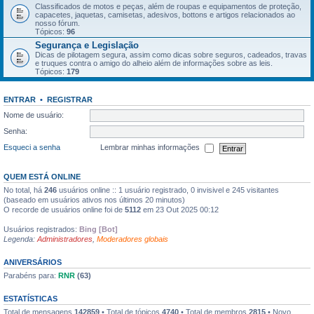
Classificados de motos e peças, além de roupas e equipamentos de proteção,
capacetes, jaquetas, camisetas, adesivos, bottons e artigos relacionados ao
nosso fórum.
Tópicos:
96
Segurança e Legislação
Dicas de pilotagem segura, assim como dicas sobre seguros, cadeados, travas
e truques contra o amigo do alheio além de informações sobre as leis.
Tópicos:
179
ENTRAR
•
REGISTRAR
Nome de usuário:
Senha:
Esqueci a senha
Lembrar minhas informações
QUEM ESTÁ ONLINE
No total, há
246
usuários online :: 1 usuário registrado, 0 invisivel e 245 visitantes
(baseado em usuários ativos nos últimos 20 minutos)
O recorde de usuários online foi de
5112
em 23 Out 2025 00:12
Usuários registrados:
Bing [Bot]
Legenda:
Administradores
,
Moderadores globais
ANIVERSÁRIOS
Parabéns para:
RNR
(63)
ESTATÍSTICAS
Total de mensagens
142859
• Total de tópicos
4740
• Total de membros
2815
• Novo