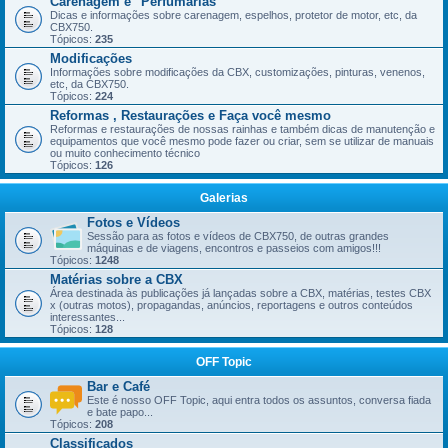
Carenagem e "Perfumarias"
Dicas e informações sobre carenagem, espelhos, protetor de motor, etc, da
CBX750.
Tópicos:
235
Modificações
Informações sobre modificações da CBX, customizações, pinturas, venenos,
etc, da CBX750.
Tópicos:
224
Reformas , Restaurações e Faça você mesmo
Reformas e restaurações de nossas rainhas e também dicas de manutenção e
equipamentos que você mesmo pode fazer ou criar, sem se utilizar de manuais
ou muito conhecimento técnico
Tópicos:
126
Galerias
Fotos e Vídeos
Sessão para as fotos e vídeos de CBX750, de outras grandes
máquinas e de viagens, encontros e passeios com amigos!!!
Tópicos:
1248
Matérias sobre a CBX
Área destinada às publicações já lançadas sobre a CBX, matérias, testes CBX
x (outras motos), propagandas, anúncios, reportagens e outros conteúdos
interessantes...
Tópicos:
128
OFF Topic
Bar e Café
Este é nosso OFF Topic, aqui entra todos os assuntos, conversa fiada
e bate papo...
Tópicos:
208
Classificados