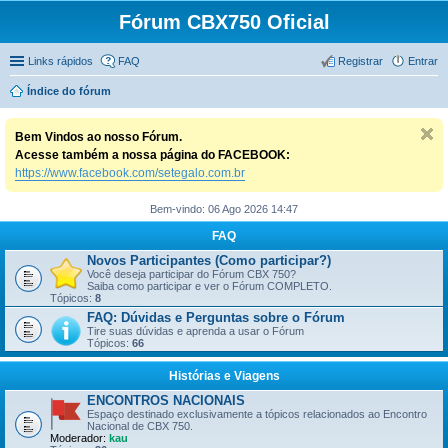
Fórum CBX750 Oficial
Links rápidos
FAQ
Registrar
Entrar
Índice do fórum
Bem Vindos ao nosso Fórum.
Acesse também a nossa página do FACEBOOK:
https://www.facebook.com/setegalo.com.br
Bem-vindo: 06 Ago 2026 14:47
FAQ
Novos Participantes (Como participar?)
Você deseja participar do Fórum CBX 750?
Saiba como participar e ver o Fórum COMPLETO.
Tópicos:
8
FAQ: Dúvidas e Perguntas sobre o Fórum
Tire suas dúvidas e aprenda a usar o Fórum
Tópicos:
66
Histórias e Viagens
ENCONTROS NACIONAIS
Espaço destinado exclusivamente a tópicos relacionados ao Encontro
Nacional de CBX 750.
Moderador:
kau