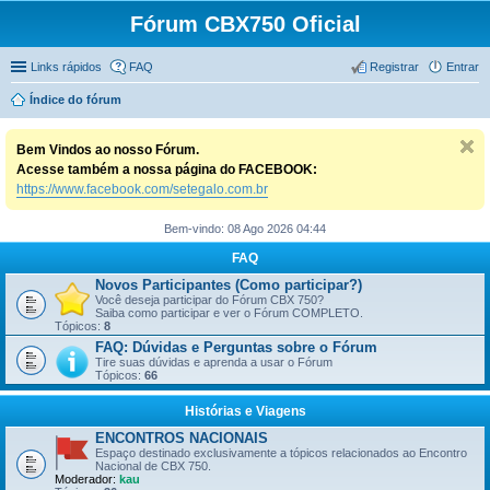
Fórum CBX750 Oficial
Links rápidos
FAQ
Registrar
Entrar
Índice do fórum
Bem Vindos ao nosso Fórum.
Acesse também a nossa página do FACEBOOK:
https://www.facebook.com/setegalo.com.br
Bem-vindo: 08 Ago 2026 04:44
FAQ
Novos Participantes (Como participar?)
Você deseja participar do Fórum CBX 750?
Saiba como participar e ver o Fórum COMPLETO.
Tópicos:
8
FAQ: Dúvidas e Perguntas sobre o Fórum
Tire suas dúvidas e aprenda a usar o Fórum
Tópicos:
66
Histórias e Viagens
ENCONTROS NACIONAIS
Espaço destinado exclusivamente a tópicos relacionados ao Encontro
Nacional de CBX 750.
Moderador:
kau