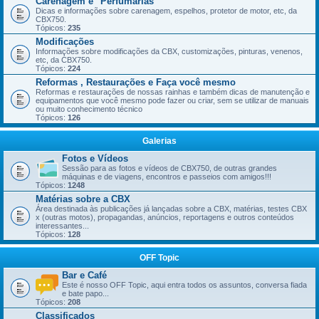
Carenagem e "Perfumarias"
Dicas e informações sobre carenagem, espelhos, protetor de motor, etc, da
CBX750.
Tópicos:
235
Modificações
Informações sobre modificações da CBX, customizações, pinturas, venenos,
etc, da CBX750.
Tópicos:
224
Reformas , Restaurações e Faça você mesmo
Reformas e restaurações de nossas rainhas e também dicas de manutenção e
equipamentos que você mesmo pode fazer ou criar, sem se utilizar de manuais
ou muito conhecimento técnico
Tópicos:
126
Galerias
Fotos e Vídeos
Sessão para as fotos e vídeos de CBX750, de outras grandes
máquinas e de viagens, encontros e passeios com amigos!!!
Tópicos:
1248
Matérias sobre a CBX
Área destinada às publicações já lançadas sobre a CBX, matérias, testes CBX
x (outras motos), propagandas, anúncios, reportagens e outros conteúdos
interessantes...
Tópicos:
128
OFF Topic
Bar e Café
Este é nosso OFF Topic, aqui entra todos os assuntos, conversa fiada
e bate papo...
Tópicos:
208
Classificados