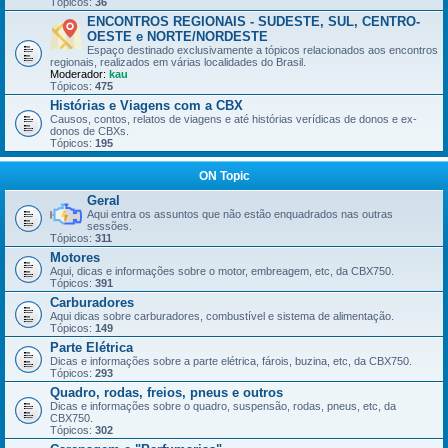
Tópicos:
36
ENCONTROS REGIONAIS - SUDESTE, SUL, CENTRO-
OESTE e NORTE/NORDESTE
Espaço destinado exclusivamente a tópicos relacionados aos encontros
regionais, realizados em várias localidades do Brasil.
Moderador:
kau
Tópicos:
475
Histórias e Viagens com a CBX
Causos, contos, relatos de viagens e até histórias verídicas de donos e ex-
donos de CBXs.
Tópicos:
195
ON Topic
Geral
Aqui entra os assuntos que não estão enquadrados nas outras
sessões.
Tópicos:
311
Motores
Aqui, dicas e informações sobre o motor, embreagem, etc, da CBX750.
Tópicos:
391
Carburadores
Aqui dicas sobre carburadores, combustível e sistema de alimentação.
Tópicos:
149
Parte Elétrica
Dicas e informações sobre a parte elétrica, fárois, buzina, etc, da CBX750.
Tópicos:
293
Quadro, rodas, freios, pneus e outros
Dicas e informações sobre o quadro, suspensão, rodas, pneus, etc, da
CBX750.
Tópicos:
302