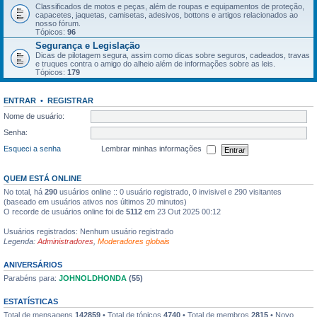
Classificados de motos e peças, além de roupas e equipamentos de proteção,
capacetes, jaquetas, camisetas, adesivos, bottons e artigos relacionados ao
nosso fórum.
Tópicos:
96
Segurança e Legislação
Dicas de pilotagem segura, assim como dicas sobre seguros, cadeados, travas
e truques contra o amigo do alheio além de informações sobre as leis.
Tópicos:
179
ENTRAR
•
REGISTRAR
Nome de usuário:
Senha:
Esqueci a senha
Lembrar minhas informações
QUEM ESTÁ ONLINE
No total, há
290
usuários online :: 0 usuário registrado, 0 invisivel e 290 visitantes
(baseado em usuários ativos nos últimos 20 minutos)
O recorde de usuários online foi de
5112
em 23 Out 2025 00:12
Usuários registrados: Nenhum usuário registrado
Legenda:
Administradores
,
Moderadores globais
ANIVERSÁRIOS
Parabéns para:
JOHNOLDHONDA
(55)
ESTATÍSTICAS
Total de mensagens
142859
• Total de tópicos
4740
• Total de membros
2815
• Novo