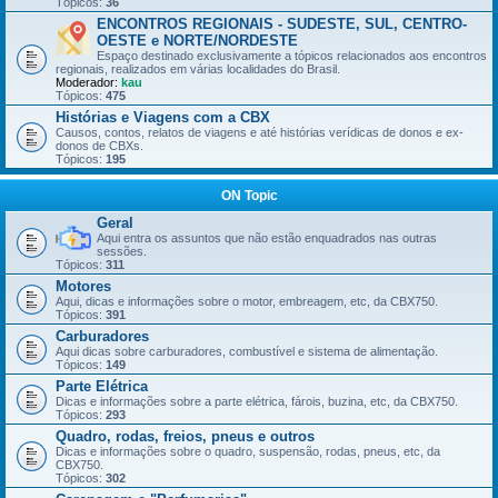
Tópicos:
36
ENCONTROS REGIONAIS - SUDESTE, SUL, CENTRO-
OESTE e NORTE/NORDESTE
Espaço destinado exclusivamente a tópicos relacionados aos encontros
regionais, realizados em várias localidades do Brasil.
Moderador:
kau
Tópicos:
475
Histórias e Viagens com a CBX
Causos, contos, relatos de viagens e até histórias verídicas de donos e ex-
donos de CBXs.
Tópicos:
195
ON Topic
Geral
Aqui entra os assuntos que não estão enquadrados nas outras
sessões.
Tópicos:
311
Motores
Aqui, dicas e informações sobre o motor, embreagem, etc, da CBX750.
Tópicos:
391
Carburadores
Aqui dicas sobre carburadores, combustível e sistema de alimentação.
Tópicos:
149
Parte Elétrica
Dicas e informações sobre a parte elétrica, fárois, buzina, etc, da CBX750.
Tópicos:
293
Quadro, rodas, freios, pneus e outros
Dicas e informações sobre o quadro, suspensão, rodas, pneus, etc, da
CBX750.
Tópicos:
302