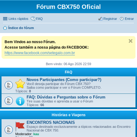
Fórum CBX750 Oficial
Links rápidos
FAQ
Registrar
Entrar
Índice do fórum
Bem Vindos ao nosso Fórum.
Acesse também a nossa página do FACEBOOK:
https://www.facebook.com/setegalo.com.br
Bem-vindo: 06 Ago 2026 22:59
FAQ
Novos Participantes (Como participar?)
Você deseja participar do Fórum CBX 750?
Saiba como participar e ver o Fórum COMPLETO.
Tópicos:
8
FAQ: Dúvidas e Perguntas sobre o Fórum
Tire suas dúvidas e aprenda a usar o Fórum
Tópicos:
66
Histórias e Viagens
ENCONTROS NACIONAIS
Espaço destinado exclusivamente a tópicos relacionados ao Encontro
Nacional de CBX 750.
Moderador:
kau