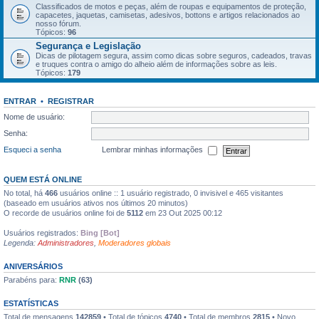
Classificados de motos e peças, além de roupas e equipamentos de proteção,
capacetes, jaquetas, camisetas, adesivos, bottons e artigos relacionados ao
nosso fórum.
Tópicos:
96
Segurança e Legislação
Dicas de pilotagem segura, assim como dicas sobre seguros, cadeados, travas
e truques contra o amigo do alheio além de informações sobre as leis.
Tópicos:
179
ENTRAR
•
REGISTRAR
Nome de usuário:
Senha:
Esqueci a senha
Lembrar minhas informações
QUEM ESTÁ ONLINE
No total, há
466
usuários online :: 1 usuário registrado, 0 invisivel e 465 visitantes
(baseado em usuários ativos nos últimos 20 minutos)
O recorde de usuários online foi de
5112
em 23 Out 2025 00:12
Usuários registrados:
Bing [Bot]
Legenda:
Administradores
,
Moderadores globais
ANIVERSÁRIOS
Parabéns para:
RNR
(63)
ESTATÍSTICAS
Total de mensagens
142859
• Total de tópicos
4740
• Total de membros
2815
• Novo