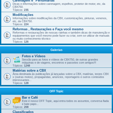
Carenagem e "Perfumarias"
Dicas e informações sobre carenagem, espelhos, protetor de motor, etc, da
CBX750.
Tópicos:
235
Modificações
Informações sobre modificações da CBX, customizações, pinturas, venenos,
etc, da CBX750.
Tópicos:
224
Reformas , Restaurações e Faça você mesmo
Reformas e restaurações de nossas rainhas e também dicas de manutenção e
equipamentos que você mesmo pode fazer ou criar, sem se utilizar de manuais
ou muito conhecimento técnico
Tópicos:
126
Galerias
Fotos e Vídeos
Sessão para as fotos e vídeos de CBX750, de outras grandes
máquinas e de viagens, encontros e passeios com amigos!!!
Tópicos:
1248
Matérias sobre a CBX
Área destinada às publicações já lançadas sobre a CBX, matérias, testes CBX
x (outras motos), propagandas, anúncios, reportagens e outros conteúdos
interessantes...
Tópicos:
128
OFF Topic
Bar e Café
Este é nosso OFF Topic, aqui entra todos os assuntos, conversa fiada
e bate papo...
Tópicos:
208
Classificados