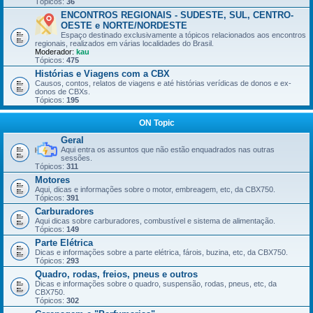
Tópicos:
36
ENCONTROS REGIONAIS - SUDESTE, SUL, CENTRO-
OESTE e NORTE/NORDESTE
Espaço destinado exclusivamente a tópicos relacionados aos encontros
regionais, realizados em várias localidades do Brasil.
Moderador:
kau
Tópicos:
475
Histórias e Viagens com a CBX
Causos, contos, relatos de viagens e até histórias verídicas de donos e ex-
donos de CBXs.
Tópicos:
195
ON Topic
Geral
Aqui entra os assuntos que não estão enquadrados nas outras
sessões.
Tópicos:
311
Motores
Aqui, dicas e informações sobre o motor, embreagem, etc, da CBX750.
Tópicos:
391
Carburadores
Aqui dicas sobre carburadores, combustível e sistema de alimentação.
Tópicos:
149
Parte Elétrica
Dicas e informações sobre a parte elétrica, fárois, buzina, etc, da CBX750.
Tópicos:
293
Quadro, rodas, freios, pneus e outros
Dicas e informações sobre o quadro, suspensão, rodas, pneus, etc, da
CBX750.
Tópicos:
302