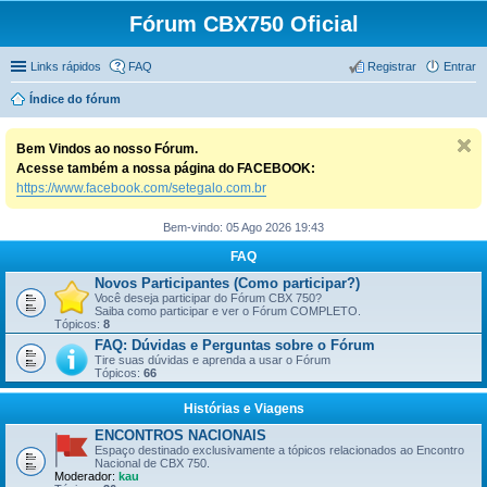
Fórum CBX750 Oficial
Links rápidos
FAQ
Registrar
Entrar
Índice do fórum
Bem Vindos ao nosso Fórum.
Acesse também a nossa página do FACEBOOK:
https://www.facebook.com/setegalo.com.br
Bem-vindo: 05 Ago 2026 19:43
FAQ
Novos Participantes (Como participar?)
Você deseja participar do Fórum CBX 750?
Saiba como participar e ver o Fórum COMPLETO.
Tópicos:
8
FAQ: Dúvidas e Perguntas sobre o Fórum
Tire suas dúvidas e aprenda a usar o Fórum
Tópicos:
66
Histórias e Viagens
ENCONTROS NACIONAIS
Espaço destinado exclusivamente a tópicos relacionados ao Encontro
Nacional de CBX 750.
Moderador:
kau