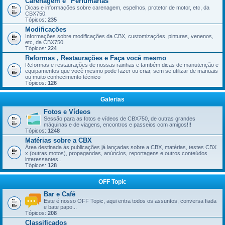
Carenagem e "Perfumarias"
Dicas e informações sobre carenagem, espelhos, protetor de motor, etc, da
CBX750.
Tópicos:
235
Modificações
Informações sobre modificações da CBX, customizações, pinturas, venenos,
etc, da CBX750.
Tópicos:
224
Reformas , Restaurações e Faça você mesmo
Reformas e restaurações de nossas rainhas e também dicas de manutenção e
equipamentos que você mesmo pode fazer ou criar, sem se utilizar de manuais
ou muito conhecimento técnico
Tópicos:
126
Galerias
Fotos e Vídeos
Sessão para as fotos e vídeos de CBX750, de outras grandes
máquinas e de viagens, encontros e passeios com amigos!!!
Tópicos:
1248
Matérias sobre a CBX
Área destinada às publicações já lançadas sobre a CBX, matérias, testes CBX
x (outras motos), propagandas, anúncios, reportagens e outros conteúdos
interessantes...
Tópicos:
128
OFF Topic
Bar e Café
Este é nosso OFF Topic, aqui entra todos os assuntos, conversa fiada
e bate papo...
Tópicos:
208
Classificados