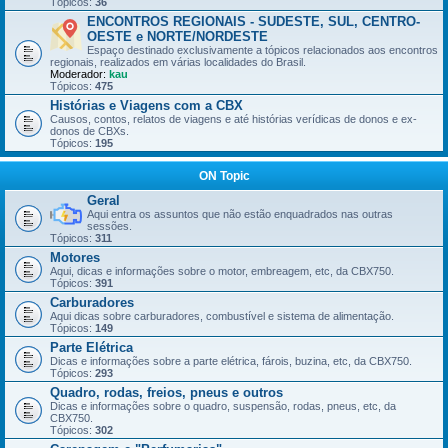
Tópicos:
36
ENCONTROS REGIONAIS - SUDESTE, SUL, CENTRO-
OESTE e NORTE/NORDESTE
Espaço destinado exclusivamente a tópicos relacionados aos encontros
regionais, realizados em várias localidades do Brasil.
Moderador:
kau
Tópicos:
475
Histórias e Viagens com a CBX
Causos, contos, relatos de viagens e até histórias verídicas de donos e ex-
donos de CBXs.
Tópicos:
195
ON Topic
Geral
Aqui entra os assuntos que não estão enquadrados nas outras
sessões.
Tópicos:
311
Motores
Aqui, dicas e informações sobre o motor, embreagem, etc, da CBX750.
Tópicos:
391
Carburadores
Aqui dicas sobre carburadores, combustível e sistema de alimentação.
Tópicos:
149
Parte Elétrica
Dicas e informações sobre a parte elétrica, fárois, buzina, etc, da CBX750.
Tópicos:
293
Quadro, rodas, freios, pneus e outros
Dicas e informações sobre o quadro, suspensão, rodas, pneus, etc, da
CBX750.
Tópicos:
302