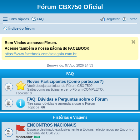
Fórum CBX750 Oficial
Links rápidos
FAQ
Registrar
Entrar
Índice do fórum
Bem Vindos ao nosso Fórum.
Acesse também a nossa página do FACEBOOK:
https://www.facebook.com/setegalo.com.br
Bem-vindo: 07 Ago 2026 14:33
FAQ
Novos Participantes (Como participar?)
Você deseja participar do Fórum CBX 750?
Saiba como participar e ver o Fórum COMPLETO.
Tópicos:
8
FAQ: Dúvidas e Perguntas sobre o Fórum
Tire suas dúvidas e aprenda a usar o Fórum
Tópicos:
66
Histórias e Viagens
ENCONTROS NACIONAIS
Espaço destinado exclusivamente a tópicos relacionados ao Encontro
Nacional de CBX 750.
Moderador:
kau