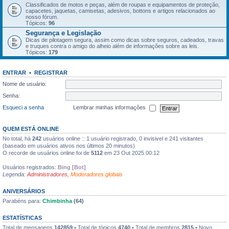
Classificados de motos e peças, além de roupas e equipamentos de proteção,
capacetes, jaquetas, camisetas, adesivos, bottons e artigos relacionados ao
nosso fórum.
Tópicos:
96
Segurança e Legislação
Dicas de pilotagem segura, assim como dicas sobre seguros, cadeados, travas
e truques contra o amigo do alheio além de informações sobre as leis.
Tópicos:
179
ENTRAR
•
REGISTRAR
Nome de usuário:
Senha:
Esqueci a senha
Lembrar minhas informações
QUEM ESTÁ ONLINE
No total, há
242
usuários online :: 1 usuário registrado, 0 invisivel e 241 visitantes
(baseado em usuários ativos nos últimos 20 minutos)
O recorde de usuários online foi de
5112
em 23 Out 2025 00:12
Usuários registrados:
Bing [Bot]
Legenda:
Administradores
,
Moderadores globais
ANIVERSÁRIOS
Parabéns para:
Chimbinha
(64)
ESTATÍSTICAS
Total de mensagens
142859
• Total de tópicos
4740
• Total de membros
2815
• Novo