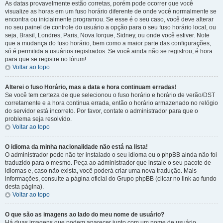
As datas provavelmente estão corretas, porém pode ocorrer que você
visualize as horas em um fuso horário diferente de onde você normalmente se
encontra ou inicialmente programou. Se esse é o seu caso, você deve alterar
no seu painel de controle do usuário a opção para o seu fuso horário local, ou
seja, Brasil, Londres, Paris, Nova Iorque, Sidney, ou onde você estiver. Note
que a mudança do fuso horário, bem como a maior parte das configurações,
só é permitida a usuários registrados. Se você ainda não se registrou, é hora
para que se registre no fórum!
Voltar ao topo
Alterei o fuso Horário, mas a data e hora continuam erradas!
Se você tem certeza de que selecionou o fuso horário e horário de verão/DST
corretamente e a hora continua errada, então o horário armazenado no relógio
do servidor está incorreto. Por favor, contate o administrador para que o
problema seja resolvido.
Voltar ao topo
O idioma da minha nacionalidade não está na lista!
O administrador pode não ter instalado o seu idioma ou o phpBB ainda não foi
traduzido para o mesmo. Peça ao administrador que instale o seu pacote de
idiomas e, caso não exista, você poderá criar uma nova tradução. Mais
informações, consulte a página oficial do Grupo phpBB (clicar no link ao fundo
desta página).
Voltar ao topo
O que são as imagens ao lado do meu nome de usuário?
Há duas imagens que podem aparecer junto com um nome de usuário