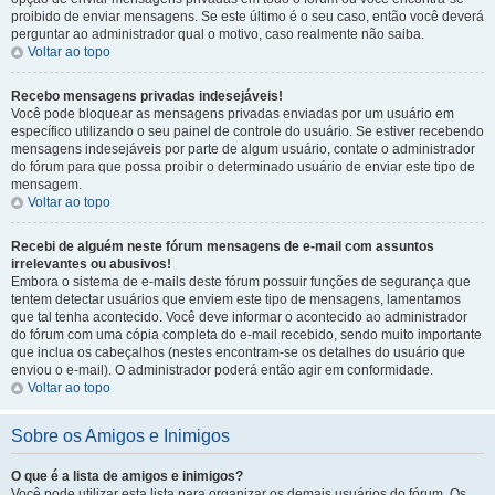
proibido de enviar mensagens. Se este último é o seu caso, então você deverá
perguntar ao administrador qual o motivo, caso realmente não saiba.
Voltar ao topo
Recebo mensagens privadas indesejáveis!
Você pode bloquear as mensagens privadas enviadas por um usuário em
específico utilizando o seu painel de controle do usuário. Se estiver recebendo
mensagens indesejáveis por parte de algum usuário, contate o administrador
do fórum para que possa proibir o determinado usuário de enviar este tipo de
mensagem.
Voltar ao topo
Recebi de alguém neste fórum mensagens de e-mail com assuntos
irrelevantes ou abusivos!
Embora o sistema de e-mails deste fórum possuir funções de segurança que
tentem detectar usuários que enviem este tipo de mensagens, lamentamos
que tal tenha acontecido. Você deve informar o acontecido ao administrador
do fórum com uma cópia completa do e-mail recebido, sendo muito importante
que inclua os cabeçalhos (nestes encontram-se os detalhes do usuário que
enviou o e-mail). O administrador poderá então agir em conformidade.
Voltar ao topo
Sobre os Amigos e Inimigos
O que é a lista de amigos e inimigos?
Você pode utilizar esta lista para organizar os demais usuários do fórum. Os