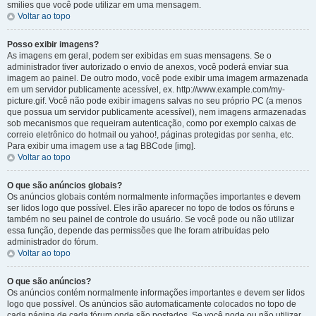
smilies que você pode utilizar em uma mensagem.
Voltar ao topo
Posso exibir imagens?
As imagens em geral, podem ser exibidas em suas mensagens. Se o
administrador tiver autorizado o envio de anexos, você poderá enviar sua
imagem ao painel. De outro modo, você pode exibir uma imagem armazenada
em um servidor publicamente acessível, ex. http://www.example.com/my-
picture.gif. Você não pode exibir imagens salvas no seu próprio PC (a menos
que possua um servidor publicamente acessível), nem imagens armazenadas
sob mecanismos que requeiram autenticação, como por exemplo caixas de
correio eletrônico do hotmail ou yahoo!, páginas protegidas por senha, etc.
Para exibir uma imagem use a tag BBCode [img].
Voltar ao topo
O que são anúncios globais?
Os anúncios globais contém normalmente informações importantes e devem
ser lidos logo que possível. Eles irão aparecer no topo de todos os fóruns e
também no seu painel de controle do usuário. Se você pode ou não utilizar
essa função, depende das permissões que lhe foram atribuídas pelo
administrador do fórum.
Voltar ao topo
O que são anúncios?
Os anúncios contém normalmente informações importantes e devem ser lidos
logo que possível. Os anúncios são automaticamente colocados no topo de
cada página de cada fórum onde são postados. Se você pode ou não utilizar