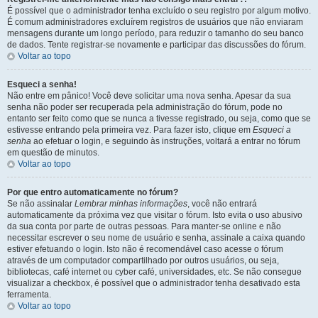
É possível que o administrador tenha excluído o seu registro por algum motivo.
É comum administradores excluírem registros de usuários que não enviaram
mensagens durante um longo período, para reduzir o tamanho do seu banco
de dados. Tente registrar-se novamente e participar das discussões do fórum.
Voltar ao topo
Esqueci a senha!
Não entre em pânico! Você deve solicitar uma nova senha. Apesar da sua
senha não poder ser recuperada pela administração do fórum, pode no
entanto ser feito como que se nunca a tivesse registrado, ou seja, como que se
estivesse entrando pela primeira vez. Para fazer isto, clique em
Esqueci a
senha
ao efetuar o login, e seguindo às instruções, voltará a entrar no fórum
em questão de minutos.
Voltar ao topo
Por que entro automaticamente no fórum?
Se não assinalar
Lembrar minhas informações
, você não entrará
automaticamente da próxima vez que visitar o fórum. Isto evita o uso abusivo
da sua conta por parte de outras pessoas. Para manter-se online e não
necessitar escrever o seu nome de usuário e senha, assinale a caixa quando
estiver efetuando o login. Isto não é recomendável caso acesse o fórum
através de um computador compartilhado por outros usuários, ou seja,
bibliotecas, café internet ou cyber café, universidades, etc. Se não consegue
visualizar a checkbox, é possível que o administrador tenha desativado esta
ferramenta.
Voltar ao topo