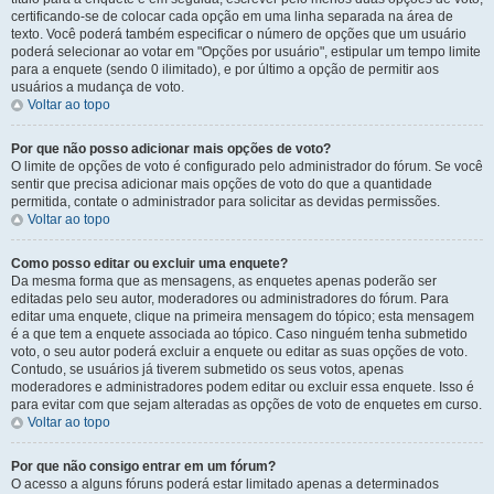
certificando-se de colocar cada opção em uma linha separada na área de
texto. Você poderá também especificar o número de opções que um usuário
poderá selecionar ao votar em "Opções por usuário", estipular um tempo limite
para a enquete (sendo 0 ilimitado), e por último a opção de permitir aos
usuários a mudança de voto.
Voltar ao topo
Por que não posso adicionar mais opções de voto?
O limite de opções de voto é configurado pelo administrador do fórum. Se você
sentir que precisa adicionar mais opções de voto do que a quantidade
permitida, contate o administrador para solicitar as devidas permissões.
Voltar ao topo
Como posso editar ou excluir uma enquete?
Da mesma forma que as mensagens, as enquetes apenas poderão ser
editadas pelo seu autor, moderadores ou administradores do fórum. Para
editar uma enquete, clique na primeira mensagem do tópico; esta mensagem
é a que tem a enquete associada ao tópico. Caso ninguém tenha submetido
voto, o seu autor poderá excluir a enquete ou editar as suas opções de voto.
Contudo, se usuários já tiverem submetido os seus votos, apenas
moderadores e administradores podem editar ou excluir essa enquete. Isso é
para evitar com que sejam alteradas as opções de voto de enquetes em curso.
Voltar ao topo
Por que não consigo entrar em um fórum?
O acesso a alguns fóruns poderá estar limitado apenas a determinados