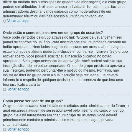
difere da maioria dos outros tipos de quadros de mensagens) e a cada grupo
podem ser atribuídos direitos de acesso individuais. Isto torna mais fácil aos
administradores destinar vários usuários como moderadores de um
determinado fórum ou dar-lhes acesso a um fórum privado, etc.
Voltar ao topo
Onde estão e como me inscrevo em um grupo de usuários?
Você pode ver todos os grupo através do link "Grupos de usuários" em seu
painel de controle do usuário. Para inscrever-se em um, proceda clicando no
botão apropriado. Nem todos os grupos possuem um acesso aberto, alguns
estão fechados e alguns poderão inclusive encontrar-se invisíveis. Se o grupo
estiver aberto, você poderá solicitar sua inscrição clicando no botão
apropriado. Se o grupo necessitar de aprovação, você poderá solicitar sua
inscrição clicando no botão apropriado. O líder do grupo precisará aprovar a
sua inscrição, podendo perguntar-lhe o motivo do mesmo. Por favor, não
insista ao líder do grupo caso a sua inscrição seja recusada. Ele deverá
informá-lo a respeito de qualquer decisão e temos certeza de que terá uma
boa justificativa para tal.
Voltar ao topo
Como posso ser líder de um grupo?
Os grupos de usuários são inicialmente criados pelo administrador do fórum, o
qual encarrega alguém de ser responsável pelo mesmo, no caso, o líder do
grupo. Se está interessado em criar um grupo de usuários, você deverá
primeiramente contatar o administrador com uma mensagem privada
circunstanciada.
Voltar ao topo