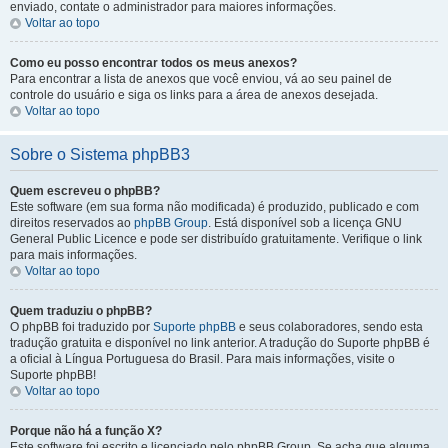
enviado, contate o administrador para maiores informações.
Voltar ao topo
Como eu posso encontrar todos os meus anexos?
Para encontrar a lista de anexos que você enviou, vá ao seu painel de
controle do usuário e siga os links para a área de anexos desejada.
Voltar ao topo
Sobre o Sistema phpBB3
Quem escreveu o phpBB?
Este software (em sua forma não modificada) é produzido, publicado e com
direitos reservados ao
phpBB Group
. Está disponível sob a licença GNU
General Public Licence e pode ser distribuído gratuitamente. Verifique o link
para mais informações.
Voltar ao topo
Quem traduziu o phpBB?
O phpBB foi traduzido por
Suporte phpBB
e seus colaboradores, sendo esta
tradução gratuita e disponível no link anterior. A tradução do Suporte phpBB é
a oficial à Língua Portuguesa do Brasil. Para mais informações, visite o
Suporte phpBB!
Voltar ao topo
Porque não há a função X?
Este software foi escrito e licenciado pelo phpBB Group. Se acha que alguma