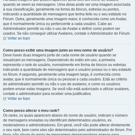
quando se veem as mensagens. Uma delas pode ser uma imagem associada
à sua classificação, geralmente na forma de blocos, estrelas ou pontos,
indicando a quantidade de mensagens que tenha feito ou o seu estatuto no
Fórum. Outra, geralmente uma imagem maior, é conhecida como um Avatar,
que é normalmente única ou pertencente a cada usuário. Cabe ao
Administrador permitir ou não o uso de Avatar e definir como podem ser
usados. Se não conseguir utilizar Avatares, contate o Administrador do Fórum.
Voltar ao topo
Como posso exibir uma imagem junto ao meu nome de usuário?
Deve haver duas imagens junto de cada nome de usuário quando se
visualizam as mensagens. Dependendo do estilo em uso, a primeira
representa o rank do usuário, normalmente em forma de blocos ou estrelas
indicando a quantidade de mensagens que o usuário possui ou o seu estatuto
no fórum. A segunda, geralmente uma imagem larga, é conhecida como
avatar, que é normalmente única ou pessoal a cada usuário. Está ao critério
do administrador permitir ou não o uso de avatares, e como os usuários
podem enviar estas imagens. Se você não está autorizado a utilizar avatares,
contate o administrador para receber uma justificativa.
Voltar ao topo
Como posso alterar o meu rank?
Os ranks, os quais aparecem abaixo do nome de usuário, indicam o número
de mensagens enviadas ou identificam determinados usuários, ex.
moderadores e administradores. Em geral, você não pode alterar diretamente
o seu rank, bem como eles são determinados pelo administrador do fórum. Por
favor, não abuse do envio de mensagens desnecessárias apenas para