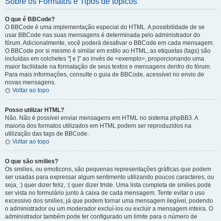
Sobre os Formatos e Tipos de tópicos
O que é BBCode?
O BBCode é uma implementação especial do HTML. A possibilidade de se
usar BBCode nas suas mensagens é determinada pelo administrador do
fórum. Adicionalmente, você poderá desativar o BBCode em cada mensagem.
O BBCode por si mesmo é similar em estilo ao HTML, as etiquetas (tags) são
incluídas em colchetes "[ e ]" ao invés de <exemplo>, proporcionando uma
maior facilidade na formatação de seus textos e mensagens dentro do fórum.
Para mais informações, consulte o guia de BBCode, acessível no envio de
novas mensagens.
Voltar ao topo
Posso utilizar HTML?
Não. Não é possível enviar mensagens em HTML no sistema phpBB3. A
maioria dos formatos utilizados em HTML podem ser reproduzidos na
utilização das tags de BBCode.
Voltar ao topo
O que são smilies?
Os smilies, ou emoticons, são pequenas representações gráficas que podem
ser usadas para expressar algum sentimento utilizando poucos caracteres, ou
seja, :) quer dizer feliz, :( quer dizer triste. Uma lista completa de smilies pode
ser vista no formulário junto à caixa de cada mensagem. Tente evitar o uso
excessivo dos smilies, já que podem tornar uma mensagem ilegível, podendo
o administrador ou um moderador excluí-los ou excluir a mensagem inteira. O
administrador também pode ter configurado um limite para o número de