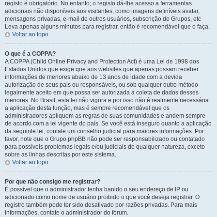
registo é obrigatório. No entanto; o registo dá-lhe acesso a ferramentas
adicionais não disponíveis aos visitantes, como imagens definíveis avatar,
mensagens privadas, e-mail de outros usuários, subscrição de Grupos, etc
Leva apenas alguns minutos para registrar, então é recomendável que o faça.
Voltar ao topo
O que é a COPPA?
A COPPA (Child Online Privacy and Protection Act) é uma Lei de 1998 dos
Estados Unidos que exige que aos websites que apenas possam receber
informações de menores abaixo de 13 anos de idade com a devida
autorização de seus pais ou responsáveis, ou sob qualquer outro método
legalmente aceito em que possa ser autorizada a coleta de dados desses
menores. No Brasil, esta lei não vigora e por isso não é realmente necessária
a aplicação desta função, mas é sempre recomendável que os
administradores apliquem as regras de suas comunidades e andem sempre
de acordo com a lei vigente do país. Se você está inseguro quanto a aplicação
da seguinte lei, contate um conselho judicial para maiores informações. Por
favor, note que o Grupo phpBB não pode ser responsabilizado ou contatado
para possíveis problemas legais e/ou judiciais de qualquer natureza, exceto
sobre as linhas descritas por este sistema.
Voltar ao topo
Por que não consigo me registrar?
É possível que o administrador tenha banido o seu endereço de IP ou
adicionado como nome de usuário proibido o que você deseja registrar. O
registro também pode ter sido desativado por razões privadas. Para mais
informações, contate o administrador do fórum.