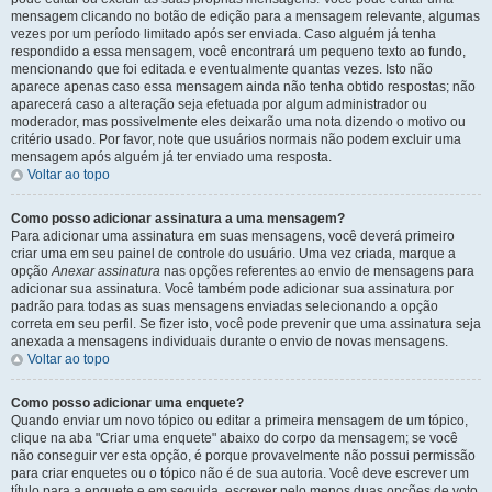
mensagem clicando no botão de edição para a mensagem relevante, algumas
vezes por um período limitado após ser enviada. Caso alguém já tenha
respondido a essa mensagem, você encontrará um pequeno texto ao fundo,
mencionando que foi editada e eventualmente quantas vezes. Isto não
aparece apenas caso essa mensagem ainda não tenha obtido respostas; não
aparecerá caso a alteração seja efetuada por algum administrador ou
moderador, mas possivelmente eles deixarão uma nota dizendo o motivo ou
critério usado. Por favor, note que usuários normais não podem excluir uma
mensagem após alguém já ter enviado uma resposta.
Voltar ao topo
Como posso adicionar assinatura a uma mensagem?
Para adicionar uma assinatura em suas mensagens, você deverá primeiro
criar uma em seu painel de controle do usuário. Uma vez criada, marque a
opção
Anexar assinatura
nas opções referentes ao envio de mensagens para
adicionar sua assinatura. Você também pode adicionar sua assinatura por
padrão para todas as suas mensagens enviadas selecionando a opção
correta em seu perfil. Se fizer isto, você pode prevenir que uma assinatura seja
anexada a mensagens individuais durante o envio de novas mensagens.
Voltar ao topo
Como posso adicionar uma enquete?
Quando enviar um novo tópico ou editar a primeira mensagem de um tópico,
clique na aba "Criar uma enquete" abaixo do corpo da mensagem; se você
não conseguir ver esta opção, é porque provavelmente não possui permissão
para criar enquetes ou o tópico não é de sua autoria. Você deve escrever um
título para a enquete e em seguida, escrever pelo menos duas opções de voto,