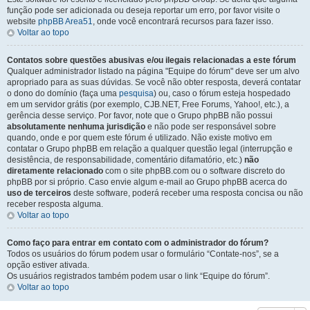
função pode ser adicionada ou deseja reportar um erro, por favor visite o
website
phpBB Area51
, onde você encontrará recursos para fazer isso.
Voltar ao topo
Contatos sobre questões abusivas e/ou ilegais relacionadas a este fórum
Qualquer administrador listado na página "Equipe do fórum" deve ser um alvo
apropriado para as suas dúvidas. Se você não obter resposta, deverá contatar
o dono do domínio (faça uma
pesquisa
) ou, caso o fórum esteja hospedado
em um servidor grátis (por exemplo, CJB.NET, Free Forums, Yahoo!, etc.), a
gerência desse serviço. Por favor, note que o Grupo phpBB não possui
absolutamente nenhuma jurisdição
e não pode ser responsável sobre
quando, onde e por quem este fórum é utilizado. Não existe motivo em
contatar o Grupo phpBB em relação a qualquer questão legal (interrupção e
desistência, de responsabilidade, comentário difamatório, etc.)
não
diretamente relacionado
com o site phpBB.com ou o software discreto do
phpBB por si próprio. Caso envie algum e-mail ao Grupo phpBB acerca do
uso de terceiros
deste software, poderá receber uma resposta concisa ou não
receber resposta alguma.
Voltar ao topo
Como faço para entrar em contato com o administrador do fórum?
Todos os usuários do fórum podem usar o formulário “Contate-nos”, se a
opção estiver ativada.
Os usuários registrados também podem usar o link “Equipe do fórum”.
Voltar ao topo