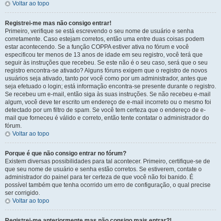
Voltar ao topo
Registrei-me mas não consigo entrar!
Primeiro, verifique se está escrevendo o seu nome de usuário e senha
corretamente. Caso estejam corretos, então uma entre duas coisas podem
estar acontecendo. Se a função COPPA estiver ativa no fórum e você
especificou ter menos de 13 anos de idade em seu registro, você terá que
seguir às instruções que recebeu. Se este não é o seu caso, será que o seu
registro encontra-se ativado? Alguns fóruns exigem que o registro de novos
usuários seja ativado, tanto por você como por um administrador, antes que
seja efetuado o login; está informação encontra-se presente durante o registro.
Se recebeu um e-mail, então siga às suas instruções. Se não recebeu e-mail
algum, você deve ter escrito um endereço de e-mail incorreto ou o mesmo foi
detectado por um filtro de spam. Se você tem certeza que o endereço de e-
mail que forneceu é válido e correto, então tente contatar o administrador do
fórum.
Voltar ao topo
Porque é que não consigo entrar no fórum?
Existem diversas possibilidades para tal acontecer. Primeiro, certifique-se de
que seu nome de usuário e senha estão corretos. Se estiverem, contate o
administrador do painel para ter certeza de que você não foi banido. É
possível também que tenha ocorrido um erro de configuração, o qual precise
ser corrigido.
Voltar ao topo
Registrei-me anteriormente mas não consigo mais entrar?!