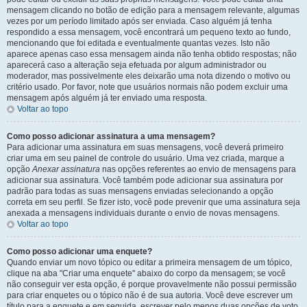
mensagem clicando no botão de edição para a mensagem relevante, algumas
vezes por um período limitado após ser enviada. Caso alguém já tenha
respondido a essa mensagem, você encontrará um pequeno texto ao fundo,
mencionando que foi editada e eventualmente quantas vezes. Isto não
aparece apenas caso essa mensagem ainda não tenha obtido respostas; não
aparecerá caso a alteração seja efetuada por algum administrador ou
moderador, mas possivelmente eles deixarão uma nota dizendo o motivo ou
critério usado. Por favor, note que usuários normais não podem excluir uma
mensagem após alguém já ter enviado uma resposta.
Voltar ao topo
Como posso adicionar assinatura a uma mensagem?
Para adicionar uma assinatura em suas mensagens, você deverá primeiro
criar uma em seu painel de controle do usuário. Uma vez criada, marque a
opção
Anexar assinatura
nas opções referentes ao envio de mensagens para
adicionar sua assinatura. Você também pode adicionar sua assinatura por
padrão para todas as suas mensagens enviadas selecionando a opção
correta em seu perfil. Se fizer isto, você pode prevenir que uma assinatura seja
anexada a mensagens individuais durante o envio de novas mensagens.
Voltar ao topo
Como posso adicionar uma enquete?
Quando enviar um novo tópico ou editar a primeira mensagem de um tópico,
clique na aba "Criar uma enquete" abaixo do corpo da mensagem; se você
não conseguir ver esta opção, é porque provavelmente não possui permissão
para criar enquetes ou o tópico não é de sua autoria. Você deve escrever um
título para a enquete e em seguida, escrever pelo menos duas opções de voto,