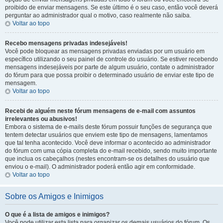
proibido de enviar mensagens. Se este último é o seu caso, então você deverá
perguntar ao administrador qual o motivo, caso realmente não saiba.
Voltar ao topo
Recebo mensagens privadas indesejáveis!
Você pode bloquear as mensagens privadas enviadas por um usuário em
específico utilizando o seu painel de controle do usuário. Se estiver recebendo
mensagens indesejáveis por parte de algum usuário, contate o administrador
do fórum para que possa proibir o determinado usuário de enviar este tipo de
mensagem.
Voltar ao topo
Recebi de alguém neste fórum mensagens de e-mail com assuntos
irrelevantes ou abusivos!
Embora o sistema de e-mails deste fórum possuir funções de segurança que
tentem detectar usuários que enviem este tipo de mensagens, lamentamos
que tal tenha acontecido. Você deve informar o acontecido ao administrador
do fórum com uma cópia completa do e-mail recebido, sendo muito importante
que inclua os cabeçalhos (nestes encontram-se os detalhes do usuário que
enviou o e-mail). O administrador poderá então agir em conformidade.
Voltar ao topo
Sobre os Amigos e Inimigos
O que é a lista de amigos e inimigos?
Você pode utilizar esta lista para organizar os demais usuários do fórum. Os