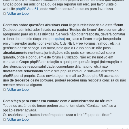
função pode ser adicionada ou deseja reportar um erro, por favor visite o
website
phpBB Area51
, onde você encontrará recursos para fazer isso.
Voltar ao topo
Contatos sobre questões abusivas e/ou ilegais relacionadas a este fórum
Qualquer administrador listado na página "Equipe do fórum" deve ser um alvo
apropriado para as suas dúvidas. Se você não obter resposta, deverá contatar
o dono do domínio (faça uma
pesquisa
) ou, caso o fórum esteja hospedado
em um servidor grátis (por exemplo, CJB.NET, Free Forums, Yahoo!, etc.), a
gerência desse serviço. Por favor, note que o Grupo phpBB não possui
absolutamente nenhuma jurisdição
e não pode ser responsável sobre
quando, onde e por quem este fórum é utilizado. Não existe motivo em
contatar o Grupo phpBB em relação a qualquer questão legal (interrupção e
desistência, de responsabilidade, comentário difamatório, etc.)
não
diretamente relacionado
com o site phpBB.com ou o software discreto do
phpBB por si próprio. Caso envie algum e-mail ao Grupo phpBB acerca do
uso de terceiros
deste software, poderá receber uma resposta concisa ou não
receber resposta alguma.
Voltar ao topo
Como faço para entrar em contato com o administrador do fórum?
Todos os usuários do fórum podem usar o formulário “Contate-nos”, se a
opção estiver ativada.
Os usuários registrados também podem usar o link “Equipe do fórum”.
Voltar ao topo