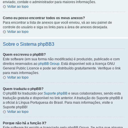
enviado, contate o administrador para maiores informações.
Voltar ao topo
Como eu posso encontrar todos os meus anexos?
Para encontrar a lista de anexos que você enviou, vá ao seu painel de
controle do usuário e siga os links para a área de anexos desejada.
Voltar ao topo
Sobre o Sistema phpBB3
Quem escreveu o phpBB?
Este software (em sua forma não modificada) é produzido, publicado e com
direitos reservados ao
phpBB Group
. Está disponível sob a licença GNU
General Public Licence e pode ser distribuído gratuitamente. Verifique o link
para mais informações.
Voltar ao topo
Quem traduziu o phpBB?
O phpBB foi traduzido por
Suporte phpBB
e seus colaboradores, sendo esta
tradução gratuita e disponível no link anterior. A tradução do Suporte phpBB é
a oficial à Língua Portuguesa do Brasil. Para mais informações, visite o
Suporte phpBB!
Voltar ao topo
Porque não há a função X?
Este software foi escrito e licenciado pelo phpBB Group. Se acha que alguma