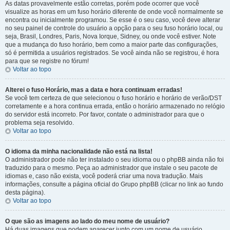
As datas provavelmente estão corretas, porém pode ocorrer que você
visualize as horas em um fuso horário diferente de onde você normalmente se
encontra ou inicialmente programou. Se esse é o seu caso, você deve alterar
no seu painel de controle do usuário a opção para o seu fuso horário local, ou
seja, Brasil, Londres, Paris, Nova Iorque, Sidney, ou onde você estiver. Note
que a mudança do fuso horário, bem como a maior parte das configurações,
só é permitida a usuários registrados. Se você ainda não se registrou, é hora
para que se registre no fórum!
Voltar ao topo
Alterei o fuso Horário, mas a data e hora continuam erradas!
Se você tem certeza de que selecionou o fuso horário e horário de verão/DST
corretamente e a hora continua errada, então o horário armazenado no relógio
do servidor está incorreto. Por favor, contate o administrador para que o
problema seja resolvido.
Voltar ao topo
O idioma da minha nacionalidade não está na lista!
O administrador pode não ter instalado o seu idioma ou o phpBB ainda não foi
traduzido para o mesmo. Peça ao administrador que instale o seu pacote de
idiomas e, caso não exista, você poderá criar uma nova tradução. Mais
informações, consulte a página oficial do Grupo phpBB (clicar no link ao fundo
desta página).
Voltar ao topo
O que são as imagens ao lado do meu nome de usuário?
Há duas imagens que podem aparecer junto com um nome de usuário