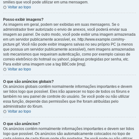
smilies que você pode utilizar em uma mensagem.
Voltar ao topo
Posso exibir imagens?
As imagens em geral, podem ser exibidas em suas mensagens. Se o
administrador tiver autorizado o envio de anexos, você poderá enviar sua
imagem ao painel. De outro modo, você pode exibir uma imagem armazenada
em um servidor publicamente acessível, ex. http://www.example.com/my-
picture.gif. Você não pode exibir imagens salvas no seu próprio PC (a menos
que possua um servidor publicamente acessível), nem imagens armazenadas
sob mecanismos que requeiram autenticação, como por exemplo caixas de
correio eletrônico do hotmail ou yahoo!, páginas protegidas por senha, etc.
Para exibir uma imagem use a tag BBCode [img].
Voltar ao topo
O que são anúncios globais?
Os anúncios globais contém normalmente informações importantes e devem
ser lidos logo que possível. Eles irão aparecer no topo de todos os fóruns e
também no seu painel de controle do usuário. Se você pode ou não utilizar
essa função, depende das permissões que lhe foram atribuídas pelo
administrador do fórum.
Voltar ao topo
O que são anúncios?
Os anúncios contém normalmente informações importantes e devem ser lidos
logo que possível. Os anúncios são automaticamente colocados no topo de
cada página de cada fórum onde são postados. Se você pode ou não utilizar