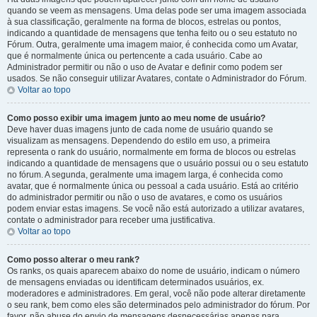
quando se veem as mensagens. Uma delas pode ser uma imagem associada
à sua classificação, geralmente na forma de blocos, estrelas ou pontos,
indicando a quantidade de mensagens que tenha feito ou o seu estatuto no
Fórum. Outra, geralmente uma imagem maior, é conhecida como um Avatar,
que é normalmente única ou pertencente a cada usuário. Cabe ao
Administrador permitir ou não o uso de Avatar e definir como podem ser
usados. Se não conseguir utilizar Avatares, contate o Administrador do Fórum.
Voltar ao topo
Como posso exibir uma imagem junto ao meu nome de usuário?
Deve haver duas imagens junto de cada nome de usuário quando se
visualizam as mensagens. Dependendo do estilo em uso, a primeira
representa o rank do usuário, normalmente em forma de blocos ou estrelas
indicando a quantidade de mensagens que o usuário possui ou o seu estatuto
no fórum. A segunda, geralmente uma imagem larga, é conhecida como
avatar, que é normalmente única ou pessoal a cada usuário. Está ao critério
do administrador permitir ou não o uso de avatares, e como os usuários
podem enviar estas imagens. Se você não está autorizado a utilizar avatares,
contate o administrador para receber uma justificativa.
Voltar ao topo
Como posso alterar o meu rank?
Os ranks, os quais aparecem abaixo do nome de usuário, indicam o número
de mensagens enviadas ou identificam determinados usuários, ex.
moderadores e administradores. Em geral, você não pode alterar diretamente
o seu rank, bem como eles são determinados pelo administrador do fórum. Por
favor, não abuse do envio de mensagens desnecessárias apenas para