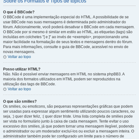
Sobre os Formatos e Tipos de tópicos
O que é BBCode?
O BBCode é uma implementação especial do HTML. A possibilidade de se
usar BBCode nas suas mensagens é determinada pelo administrador do
fórum. Adicionalmente, você poderá desativar o BBCode em cada mensagem.
O BBCode por si mesmo é similar em estilo ao HTML, as etiquetas (tags) são
incluídas em colchetes "[ e ]" ao invés de <exemplo>, proporcionando uma
maior facilidade na formatação de seus textos e mensagens dentro do fórum.
Para mais informações, consulte o guia de BBCode, acessível no envio de
novas mensagens.
Voltar ao topo
Posso utilizar HTML?
Não. Não é possível enviar mensagens em HTML no sistema phpBB3. A
maioria dos formatos utilizados em HTML podem ser reproduzidos na
utilização das tags de BBCode.
Voltar ao topo
O que são smilies?
Os smilies, ou emoticons, são pequenas representações gráficas que podem
ser usadas para expressar algum sentimento utilizando poucos caracteres, ou
seja, :) quer dizer feliz, :( quer dizer triste. Uma lista completa de smilies pode
ser vista no formulário junto à caixa de cada mensagem. Tente evitar o uso
excessivo dos smilies, já que podem tornar uma mensagem ilegível, podendo
o administrador ou um moderador excluí-los ou excluir a mensagem inteira. O
administrador também pode ter configurado um limite para o número de