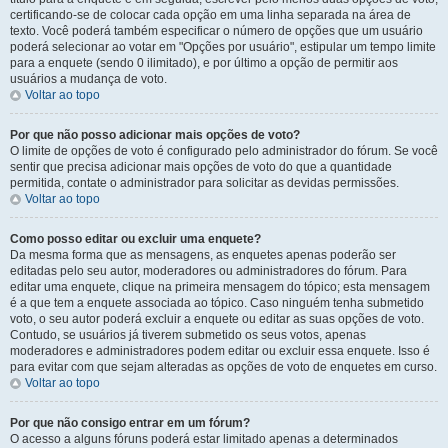
certificando-se de colocar cada opção em uma linha separada na área de
texto. Você poderá também especificar o número de opções que um usuário
poderá selecionar ao votar em "Opções por usuário", estipular um tempo limite
para a enquete (sendo 0 ilimitado), e por último a opção de permitir aos
usuários a mudança de voto.
Voltar ao topo
Por que não posso adicionar mais opções de voto?
O limite de opções de voto é configurado pelo administrador do fórum. Se você
sentir que precisa adicionar mais opções de voto do que a quantidade
permitida, contate o administrador para solicitar as devidas permissões.
Voltar ao topo
Como posso editar ou excluir uma enquete?
Da mesma forma que as mensagens, as enquetes apenas poderão ser
editadas pelo seu autor, moderadores ou administradores do fórum. Para
editar uma enquete, clique na primeira mensagem do tópico; esta mensagem
é a que tem a enquete associada ao tópico. Caso ninguém tenha submetido
voto, o seu autor poderá excluir a enquete ou editar as suas opções de voto.
Contudo, se usuários já tiverem submetido os seus votos, apenas
moderadores e administradores podem editar ou excluir essa enquete. Isso é
para evitar com que sejam alteradas as opções de voto de enquetes em curso.
Voltar ao topo
Por que não consigo entrar em um fórum?
O acesso a alguns fóruns poderá estar limitado apenas a determinados