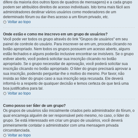
difere da maioria dos outros tipos de quadros de mensagens) e a cada grupo
podem ser atribuídos direitos de acesso individuais. Isto torna mais fácil aos
administradores destinar vários usuários como moderadores de um
determinado fórum ou dar-lhes acesso a um fórum privado, etc.
Voltar ao topo
Onde estão e como me inscrevo em um grupo de usuários?
Você pode ver todos os grupo através do link "Grupos de usuários" em seu
painel de controle do usuário. Para inscrever-se em um, proceda clicando no
botão apropriado. Nem todos os grupos possuem um acesso aberto, alguns
estão fechados e alguns poderão inclusive encontrar-se invisíveis. Se o grupo
estiver aberto, você poderá solicitar sua inscrição clicando no botão
apropriado. Se o grupo necessitar de aprovação, você poderá solicitar sua
inscrição clicando no botão apropriado. O líder do grupo precisará aprovar a
sua inscrição, podendo perguntar-lhe o motivo do mesmo. Por favor, não
insista ao líder do grupo caso a sua inscrição seja recusada. Ele deverá
informá-lo a respeito de qualquer decisão e temos certeza de que terá uma
boa justificativa para tal.
Voltar ao topo
Como posso ser líder de um grupo?
Os grupos de usuários são inicialmente criados pelo administrador do fórum, o
qual encarrega alguém de ser responsável pelo mesmo, no caso, o líder do
grupo. Se está interessado em criar um grupo de usuários, você deverá
primeiramente contatar o administrador com uma mensagem privada
circunstanciada.
Voltar ao topo