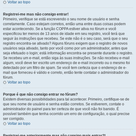
Voltar ao topo
Registrei-me mas não consigo entrar!
Primeiro, verifique se está escrevendo o seu nome de usuário e senha
corretamente. Caso estejam corretos, então uma entre duas coisas podem
estar acontecendo. Se a função COPPA estiver ativa no fórum e você
especificou ter menos de 13 anos de idade em seu registro, você terá que
seguir às instruções que recebeu. Se este não é o seu caso, será que o seu
registro encontra-se ativado? Alguns fóruns exigem que o registro de novos
usuários seja ativado, tanto por você como por um administrador, antes que
seja efetuado o login; está informação encontra-se presente durante o registro.
Se recebeu um e-mail, então siga às suas instruções. Se não recebeu e-mail
algum, você deve ter escrito um endereço de e-mail incorreto ou o mesmo foi
detectado por um filtro de spam. Se você tem certeza que o endereço de e-
mail que forneceu é válido e correto, então tente contatar o administrador do
fórum.
Voltar ao topo
Porque é que não consigo entrar no fórum?
Existem diversas possibilidades para tal acontecer. Primeiro, certifique-se de
que seu nome de usuário e senha estão corretos. Se estiverem, contate o
administrador do painel para ter certeza de que você não foi banido. É
possível também que tenha ocorrido um erro de configuração, o qual precise
ser corrigido.
Voltar ao topo
Registrei-me anteriormente mas não consigo mais entrar?!