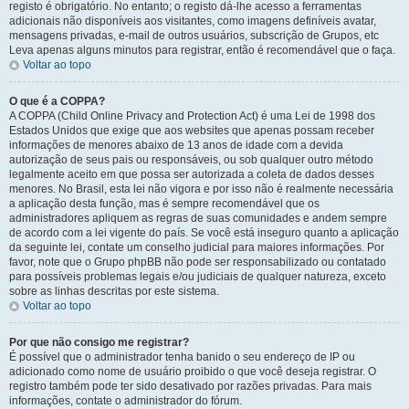
registo é obrigatório. No entanto; o registo dá-lhe acesso a ferramentas
adicionais não disponíveis aos visitantes, como imagens definíveis avatar,
mensagens privadas, e-mail de outros usuários, subscrição de Grupos, etc
Leva apenas alguns minutos para registrar, então é recomendável que o faça.
Voltar ao topo
O que é a COPPA?
A COPPA (Child Online Privacy and Protection Act) é uma Lei de 1998 dos
Estados Unidos que exige que aos websites que apenas possam receber
informações de menores abaixo de 13 anos de idade com a devida
autorização de seus pais ou responsáveis, ou sob qualquer outro método
legalmente aceito em que possa ser autorizada a coleta de dados desses
menores. No Brasil, esta lei não vigora e por isso não é realmente necessária
a aplicação desta função, mas é sempre recomendável que os
administradores apliquem as regras de suas comunidades e andem sempre
de acordo com a lei vigente do país. Se você está inseguro quanto a aplicação
da seguinte lei, contate um conselho judicial para maiores informações. Por
favor, note que o Grupo phpBB não pode ser responsabilizado ou contatado
para possíveis problemas legais e/ou judiciais de qualquer natureza, exceto
sobre as linhas descritas por este sistema.
Voltar ao topo
Por que não consigo me registrar?
É possível que o administrador tenha banido o seu endereço de IP ou
adicionado como nome de usuário proibido o que você deseja registrar. O
registro também pode ter sido desativado por razões privadas. Para mais
informações, contate o administrador do fórum.