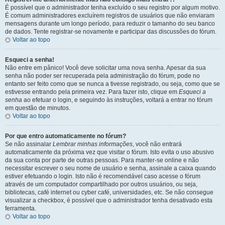
É possível que o administrador tenha excluído o seu registro por algum motivo.
É comum administradores excluírem registros de usuários que não enviaram
mensagens durante um longo período, para reduzir o tamanho do seu banco
de dados. Tente registrar-se novamente e participar das discussões do fórum.
Voltar ao topo
Esqueci a senha!
Não entre em pânico! Você deve solicitar uma nova senha. Apesar da sua
senha não poder ser recuperada pela administração do fórum, pode no
entanto ser feito como que se nunca a tivesse registrado, ou seja, como que se
estivesse entrando pela primeira vez. Para fazer isto, clique em
Esqueci a
senha
ao efetuar o login, e seguindo às instruções, voltará a entrar no fórum
em questão de minutos.
Voltar ao topo
Por que entro automaticamente no fórum?
Se não assinalar
Lembrar minhas informações
, você não entrará
automaticamente da próxima vez que visitar o fórum. Isto evita o uso abusivo
da sua conta por parte de outras pessoas. Para manter-se online e não
necessitar escrever o seu nome de usuário e senha, assinale a caixa quando
estiver efetuando o login. Isto não é recomendável caso acesse o fórum
através de um computador compartilhado por outros usuários, ou seja,
bibliotecas, café internet ou cyber café, universidades, etc. Se não consegue
visualizar a checkbox, é possível que o administrador tenha desativado esta
ferramenta.
Voltar ao topo