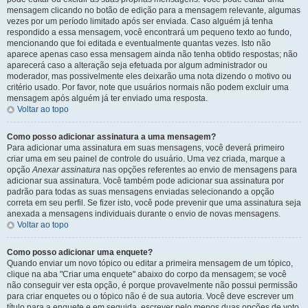
mensagem clicando no botão de edição para a mensagem relevante, algumas
vezes por um período limitado após ser enviada. Caso alguém já tenha
respondido a essa mensagem, você encontrará um pequeno texto ao fundo,
mencionando que foi editada e eventualmente quantas vezes. Isto não
aparece apenas caso essa mensagem ainda não tenha obtido respostas; não
aparecerá caso a alteração seja efetuada por algum administrador ou
moderador, mas possivelmente eles deixarão uma nota dizendo o motivo ou
critério usado. Por favor, note que usuários normais não podem excluir uma
mensagem após alguém já ter enviado uma resposta.
Voltar ao topo
Como posso adicionar assinatura a uma mensagem?
Para adicionar uma assinatura em suas mensagens, você deverá primeiro
criar uma em seu painel de controle do usuário. Uma vez criada, marque a
opção
Anexar assinatura
nas opções referentes ao envio de mensagens para
adicionar sua assinatura. Você também pode adicionar sua assinatura por
padrão para todas as suas mensagens enviadas selecionando a opção
correta em seu perfil. Se fizer isto, você pode prevenir que uma assinatura seja
anexada a mensagens individuais durante o envio de novas mensagens.
Voltar ao topo
Como posso adicionar uma enquete?
Quando enviar um novo tópico ou editar a primeira mensagem de um tópico,
clique na aba "Criar uma enquete" abaixo do corpo da mensagem; se você
não conseguir ver esta opção, é porque provavelmente não possui permissão
para criar enquetes ou o tópico não é de sua autoria. Você deve escrever um
título para a enquete e em seguida, escrever pelo menos duas opções de voto,