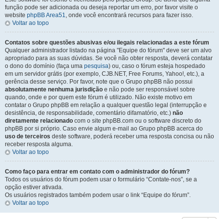
função pode ser adicionada ou deseja reportar um erro, por favor visite o
website
phpBB Area51
, onde você encontrará recursos para fazer isso.
Voltar ao topo
Contatos sobre questões abusivas e/ou ilegais relacionadas a este fórum
Qualquer administrador listado na página "Equipe do fórum" deve ser um alvo
apropriado para as suas dúvidas. Se você não obter resposta, deverá contatar
o dono do domínio (faça uma
pesquisa
) ou, caso o fórum esteja hospedado
em um servidor grátis (por exemplo, CJB.NET, Free Forums, Yahoo!, etc.), a
gerência desse serviço. Por favor, note que o Grupo phpBB não possui
absolutamente nenhuma jurisdição
e não pode ser responsável sobre
quando, onde e por quem este fórum é utilizado. Não existe motivo em
contatar o Grupo phpBB em relação a qualquer questão legal (interrupção e
desistência, de responsabilidade, comentário difamatório, etc.)
não
diretamente relacionado
com o site phpBB.com ou o software discreto do
phpBB por si próprio. Caso envie algum e-mail ao Grupo phpBB acerca do
uso de terceiros
deste software, poderá receber uma resposta concisa ou não
receber resposta alguma.
Voltar ao topo
Como faço para entrar em contato com o administrador do fórum?
Todos os usuários do fórum podem usar o formulário “Contate-nos”, se a
opção estiver ativada.
Os usuários registrados também podem usar o link “Equipe do fórum”.
Voltar ao topo