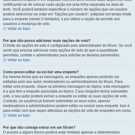
certificando-se de colocar cada opção em uma linha separada na área de
texto. Você poderá também especificar o número de opções que um usuário
poderá selecionar ao votar em "Opções por usuário", estipular um tempo limite
para a enquete (sendo 0 ilimitado), e por último a opção de permitir aos
usuários a mudança de voto.
Voltar ao topo
Por que não posso adicionar mais opções de voto?
O limite de opções de voto é configurado pelo administrador do fórum. Se você
sentir que precisa adicionar mais opções de voto do que a quantidade
permitida, contate o administrador para solicitar as devidas permissões.
Voltar ao topo
Como posso editar ou excluir uma enquete?
Da mesma forma que as mensagens, as enquetes apenas poderão ser
editadas pelo seu autor, moderadores ou administradores do fórum. Para
editar uma enquete, clique na primeira mensagem do tópico; esta mensagem
é a que tem a enquete associada ao tópico. Caso ninguém tenha submetido
voto, o seu autor poderá excluir a enquete ou editar as suas opções de voto.
Contudo, se usuários já tiverem submetido os seus votos, apenas
moderadores e administradores podem editar ou excluir essa enquete. Isso é
para evitar com que sejam alteradas as opções de voto de enquetes em curso.
Voltar ao topo
Por que não consigo entrar em um fórum?
O acesso a alguns fóruns poderá estar limitado apenas a determinados