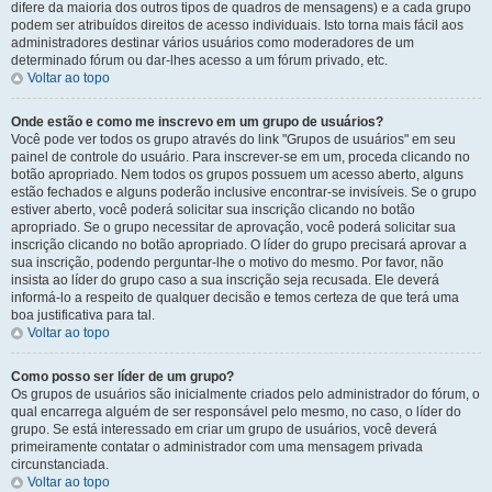
difere da maioria dos outros tipos de quadros de mensagens) e a cada grupo
podem ser atribuídos direitos de acesso individuais. Isto torna mais fácil aos
administradores destinar vários usuários como moderadores de um
determinado fórum ou dar-lhes acesso a um fórum privado, etc.
Voltar ao topo
Onde estão e como me inscrevo em um grupo de usuários?
Você pode ver todos os grupo através do link "Grupos de usuários" em seu
painel de controle do usuário. Para inscrever-se em um, proceda clicando no
botão apropriado. Nem todos os grupos possuem um acesso aberto, alguns
estão fechados e alguns poderão inclusive encontrar-se invisíveis. Se o grupo
estiver aberto, você poderá solicitar sua inscrição clicando no botão
apropriado. Se o grupo necessitar de aprovação, você poderá solicitar sua
inscrição clicando no botão apropriado. O líder do grupo precisará aprovar a
sua inscrição, podendo perguntar-lhe o motivo do mesmo. Por favor, não
insista ao líder do grupo caso a sua inscrição seja recusada. Ele deverá
informá-lo a respeito de qualquer decisão e temos certeza de que terá uma
boa justificativa para tal.
Voltar ao topo
Como posso ser líder de um grupo?
Os grupos de usuários são inicialmente criados pelo administrador do fórum, o
qual encarrega alguém de ser responsável pelo mesmo, no caso, o líder do
grupo. Se está interessado em criar um grupo de usuários, você deverá
primeiramente contatar o administrador com uma mensagem privada
circunstanciada.
Voltar ao topo