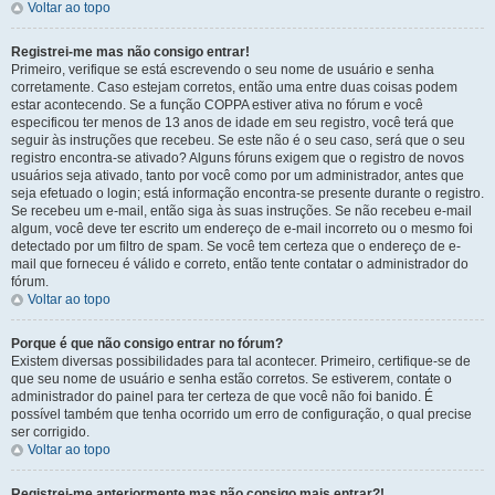
Voltar ao topo
Registrei-me mas não consigo entrar!
Primeiro, verifique se está escrevendo o seu nome de usuário e senha
corretamente. Caso estejam corretos, então uma entre duas coisas podem
estar acontecendo. Se a função COPPA estiver ativa no fórum e você
especificou ter menos de 13 anos de idade em seu registro, você terá que
seguir às instruções que recebeu. Se este não é o seu caso, será que o seu
registro encontra-se ativado? Alguns fóruns exigem que o registro de novos
usuários seja ativado, tanto por você como por um administrador, antes que
seja efetuado o login; está informação encontra-se presente durante o registro.
Se recebeu um e-mail, então siga às suas instruções. Se não recebeu e-mail
algum, você deve ter escrito um endereço de e-mail incorreto ou o mesmo foi
detectado por um filtro de spam. Se você tem certeza que o endereço de e-
mail que forneceu é válido e correto, então tente contatar o administrador do
fórum.
Voltar ao topo
Porque é que não consigo entrar no fórum?
Existem diversas possibilidades para tal acontecer. Primeiro, certifique-se de
que seu nome de usuário e senha estão corretos. Se estiverem, contate o
administrador do painel para ter certeza de que você não foi banido. É
possível também que tenha ocorrido um erro de configuração, o qual precise
ser corrigido.
Voltar ao topo
Registrei-me anteriormente mas não consigo mais entrar?!