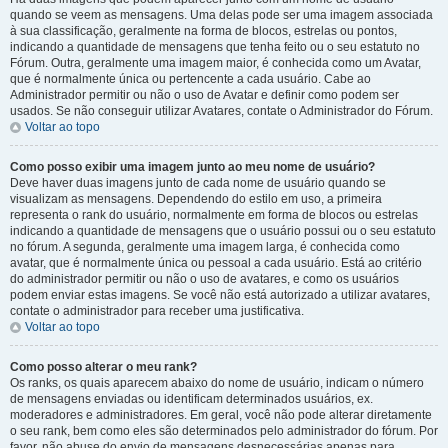
quando se veem as mensagens. Uma delas pode ser uma imagem associada
à sua classificação, geralmente na forma de blocos, estrelas ou pontos,
indicando a quantidade de mensagens que tenha feito ou o seu estatuto no
Fórum. Outra, geralmente uma imagem maior, é conhecida como um Avatar,
que é normalmente única ou pertencente a cada usuário. Cabe ao
Administrador permitir ou não o uso de Avatar e definir como podem ser
usados. Se não conseguir utilizar Avatares, contate o Administrador do Fórum.
Voltar ao topo
Como posso exibir uma imagem junto ao meu nome de usuário?
Deve haver duas imagens junto de cada nome de usuário quando se
visualizam as mensagens. Dependendo do estilo em uso, a primeira
representa o rank do usuário, normalmente em forma de blocos ou estrelas
indicando a quantidade de mensagens que o usuário possui ou o seu estatuto
no fórum. A segunda, geralmente uma imagem larga, é conhecida como
avatar, que é normalmente única ou pessoal a cada usuário. Está ao critério
do administrador permitir ou não o uso de avatares, e como os usuários
podem enviar estas imagens. Se você não está autorizado a utilizar avatares,
contate o administrador para receber uma justificativa.
Voltar ao topo
Como posso alterar o meu rank?
Os ranks, os quais aparecem abaixo do nome de usuário, indicam o número
de mensagens enviadas ou identificam determinados usuários, ex.
moderadores e administradores. Em geral, você não pode alterar diretamente
o seu rank, bem como eles são determinados pelo administrador do fórum. Por
favor, não abuse do envio de mensagens desnecessárias apenas para