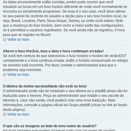
As datas provavelmente estão corretas, porém pode ocorrer que você
visualize as horas em um fuso horário diferente de onde você normalmente se
encontra ou inicialmente programou. Se esse é o seu caso, você deve alterar
no seu painel de controle do usuário a opção para o seu fuso horário local, ou
seja, Brasil, Londres, Paris, Nova Iorque, Sidney, ou onde você estiver. Note
que a mudança do fuso horário, bem como a maior parte das configurações,
só é permitida a usuários registrados. Se você ainda não se registrou, é hora
para que se registre no fórum!
Voltar ao topo
Alterei o fuso Horário, mas a data e hora continuam erradas!
Se você tem certeza de que selecionou o fuso horário e horário de verão/DST
corretamente e a hora continua errada, então o horário armazenado no relógio
do servidor está incorreto. Por favor, contate o administrador para que o
problema seja resolvido.
Voltar ao topo
O idioma da minha nacionalidade não está na lista!
O administrador pode não ter instalado o seu idioma ou o phpBB ainda não foi
traduzido para o mesmo. Peça ao administrador que instale o seu pacote de
idiomas e, caso não exista, você poderá criar uma nova tradução. Mais
informações, consulte a página oficial do Grupo phpBB (clicar no link ao fundo
desta página).
Voltar ao topo
O que são as imagens ao lado do meu nome de usuário?
Há duas imagens que podem aparecer junto com um nome de usuário