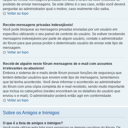
proibido de enviar mensagens. Se este último é o seu caso, então você deverá
perguntar ao administrador qual o motivo, caso realmente não saiba.
Voltar ao topo
Recebo mensagens privadas indesejáveis!
Você pode bloquear as mensagens privadas enviadas por um usuário em
específico utilizando o seu painel de controle do usuário. Se estiver recebendo
mensagens indesejáveis por parte de algum usuário, contate o administrador
do fórum para que possa proibir o determinado usuário de enviar este tipo de
mensagem.
Voltar ao topo
Recebi de alguém neste fórum mensagens de e-mail com assuntos
irrelevantes ou abusivos!
Embora o sistema de e-mails deste fórum possuir funções de segurança que
tentem detectar usuários que enviem este tipo de mensagens, lamentamos
que tal tenha acontecido. Você deve informar o acontecido ao administrador
do fórum com uma cópia completa do e-mail recebido, sendo muito importante
que inclua os cabeçalhos (nestes encontram-se os detalhes do usuário que
enviou o e-mail). O administrador poderá então agir em conformidade.
Voltar ao topo
Sobre os Amigos e Inimigos
O que é a lista de amigos e inimigos?
Você pode utilizar esta lista para organizar os demais usuários do fórum. Os