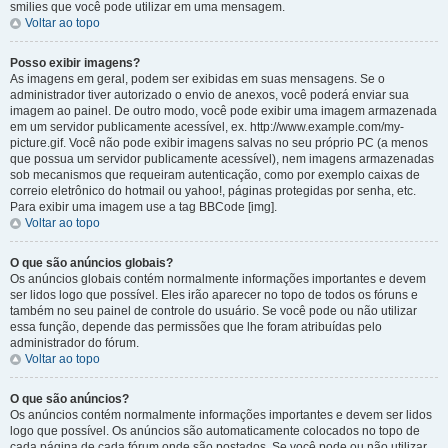
smilies que você pode utilizar em uma mensagem.
Voltar ao topo
Posso exibir imagens?
As imagens em geral, podem ser exibidas em suas mensagens. Se o
administrador tiver autorizado o envio de anexos, você poderá enviar sua
imagem ao painel. De outro modo, você pode exibir uma imagem armazenada
em um servidor publicamente acessível, ex. http://www.example.com/my-
picture.gif. Você não pode exibir imagens salvas no seu próprio PC (a menos
que possua um servidor publicamente acessível), nem imagens armazenadas
sob mecanismos que requeiram autenticação, como por exemplo caixas de
correio eletrônico do hotmail ou yahoo!, páginas protegidas por senha, etc.
Para exibir uma imagem use a tag BBCode [img].
Voltar ao topo
O que são anúncios globais?
Os anúncios globais contém normalmente informações importantes e devem
ser lidos logo que possível. Eles irão aparecer no topo de todos os fóruns e
também no seu painel de controle do usuário. Se você pode ou não utilizar
essa função, depende das permissões que lhe foram atribuídas pelo
administrador do fórum.
Voltar ao topo
O que são anúncios?
Os anúncios contém normalmente informações importantes e devem ser lidos
logo que possível. Os anúncios são automaticamente colocados no topo de
cada página de cada fórum onde são postados. Se você pode ou não utilizar