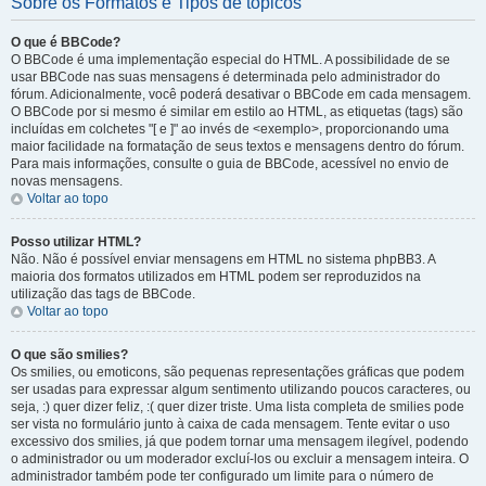
Sobre os Formatos e Tipos de tópicos
O que é BBCode?
O BBCode é uma implementação especial do HTML. A possibilidade de se
usar BBCode nas suas mensagens é determinada pelo administrador do
fórum. Adicionalmente, você poderá desativar o BBCode em cada mensagem.
O BBCode por si mesmo é similar em estilo ao HTML, as etiquetas (tags) são
incluídas em colchetes "[ e ]" ao invés de <exemplo>, proporcionando uma
maior facilidade na formatação de seus textos e mensagens dentro do fórum.
Para mais informações, consulte o guia de BBCode, acessível no envio de
novas mensagens.
Voltar ao topo
Posso utilizar HTML?
Não. Não é possível enviar mensagens em HTML no sistema phpBB3. A
maioria dos formatos utilizados em HTML podem ser reproduzidos na
utilização das tags de BBCode.
Voltar ao topo
O que são smilies?
Os smilies, ou emoticons, são pequenas representações gráficas que podem
ser usadas para expressar algum sentimento utilizando poucos caracteres, ou
seja, :) quer dizer feliz, :( quer dizer triste. Uma lista completa de smilies pode
ser vista no formulário junto à caixa de cada mensagem. Tente evitar o uso
excessivo dos smilies, já que podem tornar uma mensagem ilegível, podendo
o administrador ou um moderador excluí-los ou excluir a mensagem inteira. O
administrador também pode ter configurado um limite para o número de