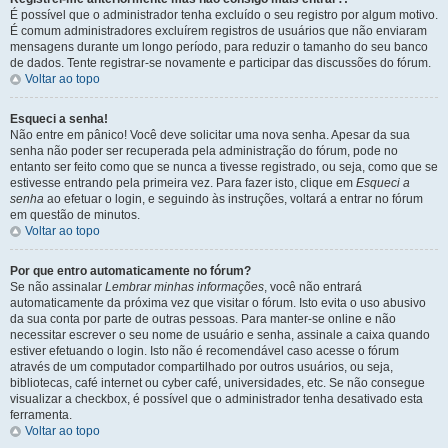
É possível que o administrador tenha excluído o seu registro por algum motivo.
É comum administradores excluírem registros de usuários que não enviaram
mensagens durante um longo período, para reduzir o tamanho do seu banco
de dados. Tente registrar-se novamente e participar das discussões do fórum.
Voltar ao topo
Esqueci a senha!
Não entre em pânico! Você deve solicitar uma nova senha. Apesar da sua
senha não poder ser recuperada pela administração do fórum, pode no
entanto ser feito como que se nunca a tivesse registrado, ou seja, como que se
estivesse entrando pela primeira vez. Para fazer isto, clique em
Esqueci a
senha
ao efetuar o login, e seguindo às instruções, voltará a entrar no fórum
em questão de minutos.
Voltar ao topo
Por que entro automaticamente no fórum?
Se não assinalar
Lembrar minhas informações
, você não entrará
automaticamente da próxima vez que visitar o fórum. Isto evita o uso abusivo
da sua conta por parte de outras pessoas. Para manter-se online e não
necessitar escrever o seu nome de usuário e senha, assinale a caixa quando
estiver efetuando o login. Isto não é recomendável caso acesse o fórum
através de um computador compartilhado por outros usuários, ou seja,
bibliotecas, café internet ou cyber café, universidades, etc. Se não consegue
visualizar a checkbox, é possível que o administrador tenha desativado esta
ferramenta.
Voltar ao topo