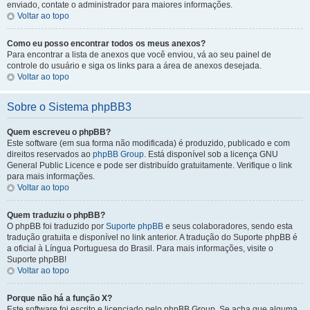
enviado, contate o administrador para maiores informações.
Voltar ao topo
Como eu posso encontrar todos os meus anexos?
Para encontrar a lista de anexos que você enviou, vá ao seu painel de
controle do usuário e siga os links para a área de anexos desejada.
Voltar ao topo
Sobre o Sistema phpBB3
Quem escreveu o phpBB?
Este software (em sua forma não modificada) é produzido, publicado e com
direitos reservados ao
phpBB Group
. Está disponível sob a licença GNU
General Public Licence e pode ser distribuído gratuitamente. Verifique o link
para mais informações.
Voltar ao topo
Quem traduziu o phpBB?
O phpBB foi traduzido por
Suporte phpBB
e seus colaboradores, sendo esta
tradução gratuita e disponível no link anterior. A tradução do Suporte phpBB é
a oficial à Língua Portuguesa do Brasil. Para mais informações, visite o
Suporte phpBB!
Voltar ao topo
Porque não há a função X?
Este software foi escrito e licenciado pelo phpBB Group. Se acha que alguma