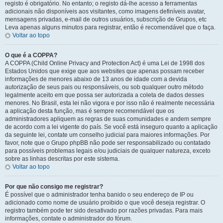
registo é obrigatório. No entanto; o registo dá-lhe acesso a ferramentas
adicionais não disponíveis aos visitantes, como imagens definíveis avatar,
mensagens privadas, e-mail de outros usuários, subscrição de Grupos, etc
Leva apenas alguns minutos para registrar, então é recomendável que o faça.
Voltar ao topo
O que é a COPPA?
A COPPA (Child Online Privacy and Protection Act) é uma Lei de 1998 dos
Estados Unidos que exige que aos websites que apenas possam receber
informações de menores abaixo de 13 anos de idade com a devida
autorização de seus pais ou responsáveis, ou sob qualquer outro método
legalmente aceito em que possa ser autorizada a coleta de dados desses
menores. No Brasil, esta lei não vigora e por isso não é realmente necessária
a aplicação desta função, mas é sempre recomendável que os
administradores apliquem as regras de suas comunidades e andem sempre
de acordo com a lei vigente do país. Se você está inseguro quanto a aplicação
da seguinte lei, contate um conselho judicial para maiores informações. Por
favor, note que o Grupo phpBB não pode ser responsabilizado ou contatado
para possíveis problemas legais e/ou judiciais de qualquer natureza, exceto
sobre as linhas descritas por este sistema.
Voltar ao topo
Por que não consigo me registrar?
É possível que o administrador tenha banido o seu endereço de IP ou
adicionado como nome de usuário proibido o que você deseja registrar. O
registro também pode ter sido desativado por razões privadas. Para mais
informações, contate o administrador do fórum.