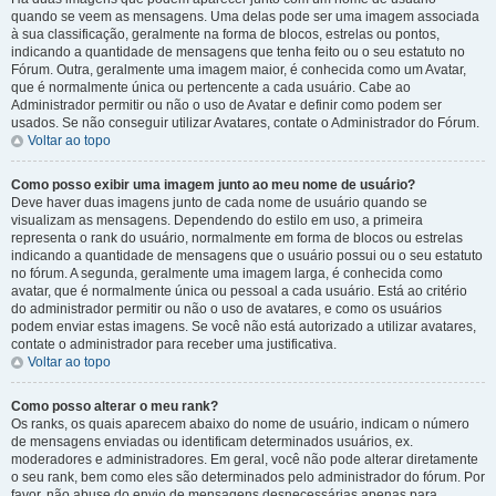
quando se veem as mensagens. Uma delas pode ser uma imagem associada
à sua classificação, geralmente na forma de blocos, estrelas ou pontos,
indicando a quantidade de mensagens que tenha feito ou o seu estatuto no
Fórum. Outra, geralmente uma imagem maior, é conhecida como um Avatar,
que é normalmente única ou pertencente a cada usuário. Cabe ao
Administrador permitir ou não o uso de Avatar e definir como podem ser
usados. Se não conseguir utilizar Avatares, contate o Administrador do Fórum.
Voltar ao topo
Como posso exibir uma imagem junto ao meu nome de usuário?
Deve haver duas imagens junto de cada nome de usuário quando se
visualizam as mensagens. Dependendo do estilo em uso, a primeira
representa o rank do usuário, normalmente em forma de blocos ou estrelas
indicando a quantidade de mensagens que o usuário possui ou o seu estatuto
no fórum. A segunda, geralmente uma imagem larga, é conhecida como
avatar, que é normalmente única ou pessoal a cada usuário. Está ao critério
do administrador permitir ou não o uso de avatares, e como os usuários
podem enviar estas imagens. Se você não está autorizado a utilizar avatares,
contate o administrador para receber uma justificativa.
Voltar ao topo
Como posso alterar o meu rank?
Os ranks, os quais aparecem abaixo do nome de usuário, indicam o número
de mensagens enviadas ou identificam determinados usuários, ex.
moderadores e administradores. Em geral, você não pode alterar diretamente
o seu rank, bem como eles são determinados pelo administrador do fórum. Por
favor, não abuse do envio de mensagens desnecessárias apenas para