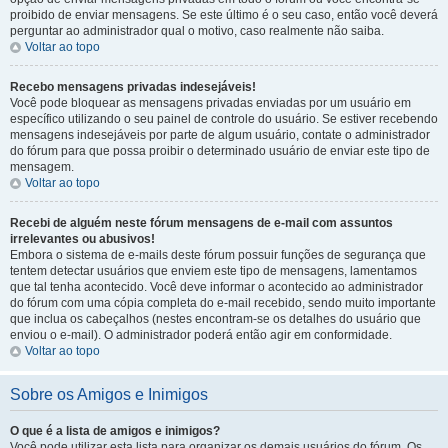
proibido de enviar mensagens. Se este último é o seu caso, então você deverá
perguntar ao administrador qual o motivo, caso realmente não saiba.
Voltar ao topo
Recebo mensagens privadas indesejáveis!
Você pode bloquear as mensagens privadas enviadas por um usuário em
específico utilizando o seu painel de controle do usuário. Se estiver recebendo
mensagens indesejáveis por parte de algum usuário, contate o administrador
do fórum para que possa proibir o determinado usuário de enviar este tipo de
mensagem.
Voltar ao topo
Recebi de alguém neste fórum mensagens de e-mail com assuntos
irrelevantes ou abusivos!
Embora o sistema de e-mails deste fórum possuir funções de segurança que
tentem detectar usuários que enviem este tipo de mensagens, lamentamos
que tal tenha acontecido. Você deve informar o acontecido ao administrador
do fórum com uma cópia completa do e-mail recebido, sendo muito importante
que inclua os cabeçalhos (nestes encontram-se os detalhes do usuário que
enviou o e-mail). O administrador poderá então agir em conformidade.
Voltar ao topo
Sobre os Amigos e Inimigos
O que é a lista de amigos e inimigos?
Você pode utilizar esta lista para organizar os demais usuários do fórum. Os