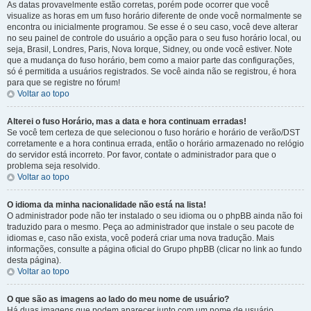
As datas provavelmente estão corretas, porém pode ocorrer que você
visualize as horas em um fuso horário diferente de onde você normalmente se
encontra ou inicialmente programou. Se esse é o seu caso, você deve alterar
no seu painel de controle do usuário a opção para o seu fuso horário local, ou
seja, Brasil, Londres, Paris, Nova Iorque, Sidney, ou onde você estiver. Note
que a mudança do fuso horário, bem como a maior parte das configurações,
só é permitida a usuários registrados. Se você ainda não se registrou, é hora
para que se registre no fórum!
Voltar ao topo
Alterei o fuso Horário, mas a data e hora continuam erradas!
Se você tem certeza de que selecionou o fuso horário e horário de verão/DST
corretamente e a hora continua errada, então o horário armazenado no relógio
do servidor está incorreto. Por favor, contate o administrador para que o
problema seja resolvido.
Voltar ao topo
O idioma da minha nacionalidade não está na lista!
O administrador pode não ter instalado o seu idioma ou o phpBB ainda não foi
traduzido para o mesmo. Peça ao administrador que instale o seu pacote de
idiomas e, caso não exista, você poderá criar uma nova tradução. Mais
informações, consulte a página oficial do Grupo phpBB (clicar no link ao fundo
desta página).
Voltar ao topo
O que são as imagens ao lado do meu nome de usuário?
Há duas imagens que podem aparecer junto com um nome de usuário