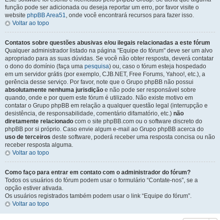
função pode ser adicionada ou deseja reportar um erro, por favor visite o
website
phpBB Area51
, onde você encontrará recursos para fazer isso.
Voltar ao topo
Contatos sobre questões abusivas e/ou ilegais relacionadas a este fórum
Qualquer administrador listado na página "Equipe do fórum" deve ser um alvo
apropriado para as suas dúvidas. Se você não obter resposta, deverá contatar
o dono do domínio (faça uma
pesquisa
) ou, caso o fórum esteja hospedado
em um servidor grátis (por exemplo, CJB.NET, Free Forums, Yahoo!, etc.), a
gerência desse serviço. Por favor, note que o Grupo phpBB não possui
absolutamente nenhuma jurisdição
e não pode ser responsável sobre
quando, onde e por quem este fórum é utilizado. Não existe motivo em
contatar o Grupo phpBB em relação a qualquer questão legal (interrupção e
desistência, de responsabilidade, comentário difamatório, etc.)
não
diretamente relacionado
com o site phpBB.com ou o software discreto do
phpBB por si próprio. Caso envie algum e-mail ao Grupo phpBB acerca do
uso de terceiros
deste software, poderá receber uma resposta concisa ou não
receber resposta alguma.
Voltar ao topo
Como faço para entrar em contato com o administrador do fórum?
Todos os usuários do fórum podem usar o formulário “Contate-nos”, se a
opção estiver ativada.
Os usuários registrados também podem usar o link “Equipe do fórum”.
Voltar ao topo