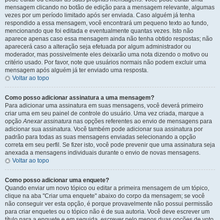
mensagem clicando no botão de edição para a mensagem relevante, algumas
vezes por um período limitado após ser enviada. Caso alguém já tenha
respondido a essa mensagem, você encontrará um pequeno texto ao fundo,
mencionando que foi editada e eventualmente quantas vezes. Isto não
aparece apenas caso essa mensagem ainda não tenha obtido respostas; não
aparecerá caso a alteração seja efetuada por algum administrador ou
moderador, mas possivelmente eles deixarão uma nota dizendo o motivo ou
critério usado. Por favor, note que usuários normais não podem excluir uma
mensagem após alguém já ter enviado uma resposta.
Voltar ao topo
Como posso adicionar assinatura a uma mensagem?
Para adicionar uma assinatura em suas mensagens, você deverá primeiro
criar uma em seu painel de controle do usuário. Uma vez criada, marque a
opção
Anexar assinatura
nas opções referentes ao envio de mensagens para
adicionar sua assinatura. Você também pode adicionar sua assinatura por
padrão para todas as suas mensagens enviadas selecionando a opção
correta em seu perfil. Se fizer isto, você pode prevenir que uma assinatura seja
anexada a mensagens individuais durante o envio de novas mensagens.
Voltar ao topo
Como posso adicionar uma enquete?
Quando enviar um novo tópico ou editar a primeira mensagem de um tópico,
clique na aba "Criar uma enquete" abaixo do corpo da mensagem; se você
não conseguir ver esta opção, é porque provavelmente não possui permissão
para criar enquetes ou o tópico não é de sua autoria. Você deve escrever um
título para a enquete e em seguida, escrever pelo menos duas opções de voto,