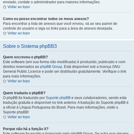
enviado, contate o administrador para maiores informações.
Voltar ao topo
Como eu posso encontrar todos os meus anexos?
Para encontrar a lista de anexos que você enviou, vá ao seu painel de
controle do usuário e siga os links para a área de anexos desejada.
Voltar ao topo
Sobre o Sistema phpBB3
Quem escreveu o phpBB?
Este software (em sua forma não modificada) é produzido, publicado e com
direitos reservados ao
phpBB Group
. Está disponível sob a licença GNU
General Public Licence e pode ser distribuído gratuitamente. Verifique o link
para mais informações.
Voltar ao topo
Quem traduziu o phpBB?
O phpBB foi traduzido por
Suporte phpBB
e seus colaboradores, sendo esta
tradução gratuita e disponível no link anterior. A tradução do Suporte phpBB é
a oficial à Língua Portuguesa do Brasil. Para mais informações, visite o
Suporte phpBB!
Voltar ao topo
Porque não há a função X?
Este software foi escrito e licenciado pelo phpBB Group. Se acha que alguma