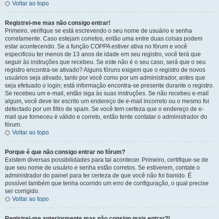
Voltar ao topo
Registrei-me mas não consigo entrar!
Primeiro, verifique se está escrevendo o seu nome de usuário e senha
corretamente. Caso estejam corretos, então uma entre duas coisas podem
estar acontecendo. Se a função COPPA estiver ativa no fórum e você
especificou ter menos de 13 anos de idade em seu registro, você terá que
seguir às instruções que recebeu. Se este não é o seu caso, será que o seu
registro encontra-se ativado? Alguns fóruns exigem que o registro de novos
usuários seja ativado, tanto por você como por um administrador, antes que
seja efetuado o login; está informação encontra-se presente durante o registro.
Se recebeu um e-mail, então siga às suas instruções. Se não recebeu e-mail
algum, você deve ter escrito um endereço de e-mail incorreto ou o mesmo foi
detectado por um filtro de spam. Se você tem certeza que o endereço de e-
mail que forneceu é válido e correto, então tente contatar o administrador do
fórum.
Voltar ao topo
Porque é que não consigo entrar no fórum?
Existem diversas possibilidades para tal acontecer. Primeiro, certifique-se de
que seu nome de usuário e senha estão corretos. Se estiverem, contate o
administrador do painel para ter certeza de que você não foi banido. É
possível também que tenha ocorrido um erro de configuração, o qual precise
ser corrigido.
Voltar ao topo
Registrei-me anteriormente mas não consigo mais entrar?!