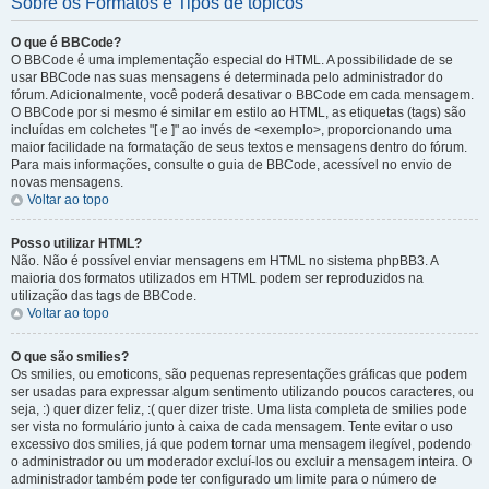
Sobre os Formatos e Tipos de tópicos
O que é BBCode?
O BBCode é uma implementação especial do HTML. A possibilidade de se
usar BBCode nas suas mensagens é determinada pelo administrador do
fórum. Adicionalmente, você poderá desativar o BBCode em cada mensagem.
O BBCode por si mesmo é similar em estilo ao HTML, as etiquetas (tags) são
incluídas em colchetes "[ e ]" ao invés de <exemplo>, proporcionando uma
maior facilidade na formatação de seus textos e mensagens dentro do fórum.
Para mais informações, consulte o guia de BBCode, acessível no envio de
novas mensagens.
Voltar ao topo
Posso utilizar HTML?
Não. Não é possível enviar mensagens em HTML no sistema phpBB3. A
maioria dos formatos utilizados em HTML podem ser reproduzidos na
utilização das tags de BBCode.
Voltar ao topo
O que são smilies?
Os smilies, ou emoticons, são pequenas representações gráficas que podem
ser usadas para expressar algum sentimento utilizando poucos caracteres, ou
seja, :) quer dizer feliz, :( quer dizer triste. Uma lista completa de smilies pode
ser vista no formulário junto à caixa de cada mensagem. Tente evitar o uso
excessivo dos smilies, já que podem tornar uma mensagem ilegível, podendo
o administrador ou um moderador excluí-los ou excluir a mensagem inteira. O
administrador também pode ter configurado um limite para o número de