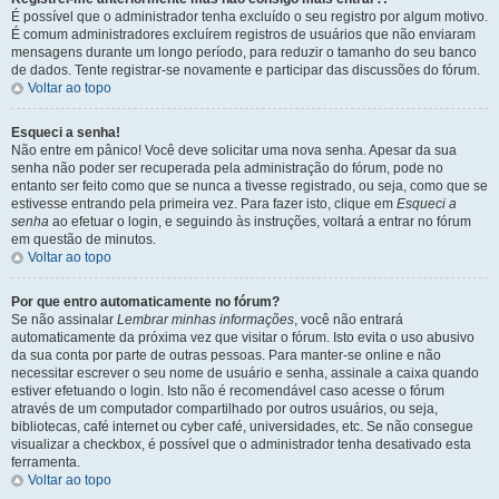
É possível que o administrador tenha excluído o seu registro por algum motivo.
É comum administradores excluírem registros de usuários que não enviaram
mensagens durante um longo período, para reduzir o tamanho do seu banco
de dados. Tente registrar-se novamente e participar das discussões do fórum.
Voltar ao topo
Esqueci a senha!
Não entre em pânico! Você deve solicitar uma nova senha. Apesar da sua
senha não poder ser recuperada pela administração do fórum, pode no
entanto ser feito como que se nunca a tivesse registrado, ou seja, como que se
estivesse entrando pela primeira vez. Para fazer isto, clique em
Esqueci a
senha
ao efetuar o login, e seguindo às instruções, voltará a entrar no fórum
em questão de minutos.
Voltar ao topo
Por que entro automaticamente no fórum?
Se não assinalar
Lembrar minhas informações
, você não entrará
automaticamente da próxima vez que visitar o fórum. Isto evita o uso abusivo
da sua conta por parte de outras pessoas. Para manter-se online e não
necessitar escrever o seu nome de usuário e senha, assinale a caixa quando
estiver efetuando o login. Isto não é recomendável caso acesse o fórum
através de um computador compartilhado por outros usuários, ou seja,
bibliotecas, café internet ou cyber café, universidades, etc. Se não consegue
visualizar a checkbox, é possível que o administrador tenha desativado esta
ferramenta.
Voltar ao topo