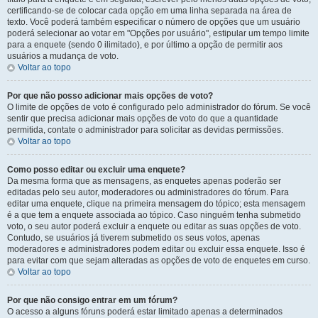
certificando-se de colocar cada opção em uma linha separada na área de
texto. Você poderá também especificar o número de opções que um usuário
poderá selecionar ao votar em "Opções por usuário", estipular um tempo limite
para a enquete (sendo 0 ilimitado), e por último a opção de permitir aos
usuários a mudança de voto.
Voltar ao topo
Por que não posso adicionar mais opções de voto?
O limite de opções de voto é configurado pelo administrador do fórum. Se você
sentir que precisa adicionar mais opções de voto do que a quantidade
permitida, contate o administrador para solicitar as devidas permissões.
Voltar ao topo
Como posso editar ou excluir uma enquete?
Da mesma forma que as mensagens, as enquetes apenas poderão ser
editadas pelo seu autor, moderadores ou administradores do fórum. Para
editar uma enquete, clique na primeira mensagem do tópico; esta mensagem
é a que tem a enquete associada ao tópico. Caso ninguém tenha submetido
voto, o seu autor poderá excluir a enquete ou editar as suas opções de voto.
Contudo, se usuários já tiverem submetido os seus votos, apenas
moderadores e administradores podem editar ou excluir essa enquete. Isso é
para evitar com que sejam alteradas as opções de voto de enquetes em curso.
Voltar ao topo
Por que não consigo entrar em um fórum?
O acesso a alguns fóruns poderá estar limitado apenas a determinados