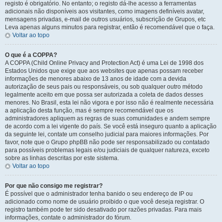
registo é obrigatório. No entanto; o registo dá-lhe acesso a ferramentas
adicionais não disponíveis aos visitantes, como imagens definíveis avatar,
mensagens privadas, e-mail de outros usuários, subscrição de Grupos, etc
Leva apenas alguns minutos para registrar, então é recomendável que o faça.
Voltar ao topo
O que é a COPPA?
A COPPA (Child Online Privacy and Protection Act) é uma Lei de 1998 dos
Estados Unidos que exige que aos websites que apenas possam receber
informações de menores abaixo de 13 anos de idade com a devida
autorização de seus pais ou responsáveis, ou sob qualquer outro método
legalmente aceito em que possa ser autorizada a coleta de dados desses
menores. No Brasil, esta lei não vigora e por isso não é realmente necessária
a aplicação desta função, mas é sempre recomendável que os
administradores apliquem as regras de suas comunidades e andem sempre
de acordo com a lei vigente do país. Se você está inseguro quanto a aplicação
da seguinte lei, contate um conselho judicial para maiores informações. Por
favor, note que o Grupo phpBB não pode ser responsabilizado ou contatado
para possíveis problemas legais e/ou judiciais de qualquer natureza, exceto
sobre as linhas descritas por este sistema.
Voltar ao topo
Por que não consigo me registrar?
É possível que o administrador tenha banido o seu endereço de IP ou
adicionado como nome de usuário proibido o que você deseja registrar. O
registro também pode ter sido desativado por razões privadas. Para mais
informações, contate o administrador do fórum.