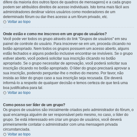
difere da maioria dos outros tipos de quadros de mensagens) e a cada grupo
podem ser atribuídos direitos de acesso individuais. Isto torna mais fácil aos
administradores destinar vários usuários como moderadores de um
determinado fórum ou dar-lhes acesso a um fórum privado, etc.
Voltar ao topo
Onde estão e como me inscrevo em um grupo de usuários?
Você pode ver todos os grupo através do link "Grupos de usuários" em seu
painel de controle do usuário. Para inscrever-se em um, proceda clicando no
botão apropriado. Nem todos os grupos possuem um acesso aberto, alguns
estão fechados e alguns poderão inclusive encontrar-se invisíveis. Se o grupo
estiver aberto, você poderá solicitar sua inscrição clicando no botão
apropriado. Se o grupo necessitar de aprovação, você poderá solicitar sua
inscrição clicando no botão apropriado. O líder do grupo precisará aprovar a
sua inscrição, podendo perguntar-lhe o motivo do mesmo. Por favor, não
insista ao líder do grupo caso a sua inscrição seja recusada. Ele deverá
informá-lo a respeito de qualquer decisão e temos certeza de que terá uma
boa justificativa para tal.
Voltar ao topo
Como posso ser líder de um grupo?
Os grupos de usuários são inicialmente criados pelo administrador do fórum, o
qual encarrega alguém de ser responsável pelo mesmo, no caso, o líder do
grupo. Se está interessado em criar um grupo de usuários, você deverá
primeiramente contatar o administrador com uma mensagem privada
circunstanciada.
Voltar ao topo