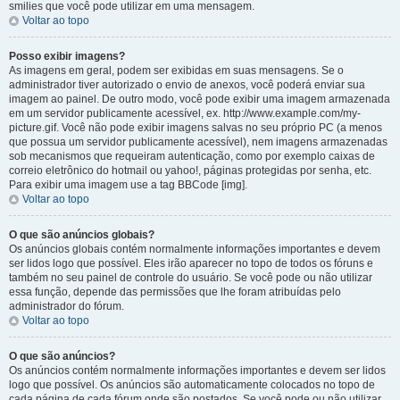
smilies que você pode utilizar em uma mensagem.
Voltar ao topo
Posso exibir imagens?
As imagens em geral, podem ser exibidas em suas mensagens. Se o
administrador tiver autorizado o envio de anexos, você poderá enviar sua
imagem ao painel. De outro modo, você pode exibir uma imagem armazenada
em um servidor publicamente acessível, ex. http://www.example.com/my-
picture.gif. Você não pode exibir imagens salvas no seu próprio PC (a menos
que possua um servidor publicamente acessível), nem imagens armazenadas
sob mecanismos que requeiram autenticação, como por exemplo caixas de
correio eletrônico do hotmail ou yahoo!, páginas protegidas por senha, etc.
Para exibir uma imagem use a tag BBCode [img].
Voltar ao topo
O que são anúncios globais?
Os anúncios globais contém normalmente informações importantes e devem
ser lidos logo que possível. Eles irão aparecer no topo de todos os fóruns e
também no seu painel de controle do usuário. Se você pode ou não utilizar
essa função, depende das permissões que lhe foram atribuídas pelo
administrador do fórum.
Voltar ao topo
O que são anúncios?
Os anúncios contém normalmente informações importantes e devem ser lidos
logo que possível. Os anúncios são automaticamente colocados no topo de
cada página de cada fórum onde são postados. Se você pode ou não utilizar