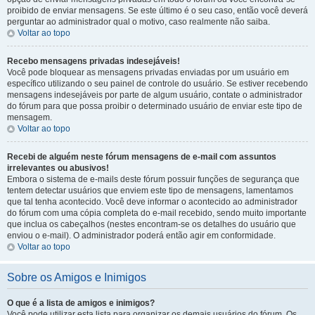
proibido de enviar mensagens. Se este último é o seu caso, então você deverá
perguntar ao administrador qual o motivo, caso realmente não saiba.
Voltar ao topo
Recebo mensagens privadas indesejáveis!
Você pode bloquear as mensagens privadas enviadas por um usuário em
específico utilizando o seu painel de controle do usuário. Se estiver recebendo
mensagens indesejáveis por parte de algum usuário, contate o administrador
do fórum para que possa proibir o determinado usuário de enviar este tipo de
mensagem.
Voltar ao topo
Recebi de alguém neste fórum mensagens de e-mail com assuntos
irrelevantes ou abusivos!
Embora o sistema de e-mails deste fórum possuir funções de segurança que
tentem detectar usuários que enviem este tipo de mensagens, lamentamos
que tal tenha acontecido. Você deve informar o acontecido ao administrador
do fórum com uma cópia completa do e-mail recebido, sendo muito importante
que inclua os cabeçalhos (nestes encontram-se os detalhes do usuário que
enviou o e-mail). O administrador poderá então agir em conformidade.
Voltar ao topo
Sobre os Amigos e Inimigos
O que é a lista de amigos e inimigos?
Você pode utilizar esta lista para organizar os demais usuários do fórum. Os