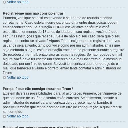
Voltar ao topo
Registrei-me mas não consigo entrar!
Primeiro, verifique se está escrevendo o seu nome de usuário e senha
corretamente. Caso estejam corretos, então uma entre duas coisas podem
estar acontecendo. Se a função COPPA estiver ativa no fórum e você
especificou ter menos de 13 anos de idade em seu registro, você terá que
seguir às instruções que recebeu. Se este não é o seu caso, será que o seu
registro encontra-se ativado? Alguns fóruns exigem que o registro de novos
usuários seja ativado, tanto por você como por um administrador, antes que
seja efetuado o login; está informação encontra-se presente durante o registro.
Se recebeu um e-mail, então siga às suas instruções. Se não recebeu e-mail
algum, você deve ter escrito um endereço de e-mail incorreto ou o mesmo foi
detectado por um filtro de spam. Se você tem certeza que o endereço de e-
mail que forneceu é válido e correto, então tente contatar o administrador do
fórum.
Voltar ao topo
Porque é que não consigo entrar no fórum?
Existem diversas possibilidades para tal acontecer. Primeiro, certifique-se de
que seu nome de usuário e senha estão corretos. Se estiverem, contate o
administrador do painel para ter certeza de que você não foi banido. É
possível também que tenha ocorrido um erro de configuração, o qual precise
ser corrigido.
Voltar ao topo
Registrei-me anteriormente mas não consigo mais entrar?!