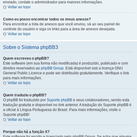
enviado, contate o administrador para maiores informações.
Voltar ao topo
Como eu posso encontrar todos os meus anexos?
Para encontrar a lista de anexos que você enviou, vá ao seu painel de
controle do usuário e siga os links para a área de anexos desejada.
Voltar ao topo
Sobre o Sistema phpBB3
Quem escreveu o phpBB?
Este software (em sua forma não modificada) é produzido, publicado e com
direitos reservados ao
phpBB Group
. Está disponível sob a licença GNU
General Public Licence e pode ser distribuído gratuitamente. Verifique o link
para mais informações.
Voltar ao topo
Quem traduziu o phpBB?
O phpBB foi traduzido por
Suporte phpBB
e seus colaboradores, sendo esta
tradução gratuita e disponível no link anterior. A tradução do Suporte phpBB é
a oficial à Língua Portuguesa do Brasil. Para mais informações, visite o
Suporte phpBB!
Voltar ao topo
Porque não há a função X?
Este software foi escrito e licenciado pelo phpBB Group. Se acha que alguma