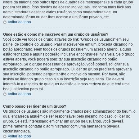
difere da maioria dos outros tipos de quadros de mensagens) e a cada grupo
podem ser atribuídos direitos de acesso individuais. Isto torna mais fácil aos
administradores destinar vários usuários como moderadores de um
determinado fórum ou dar-lhes acesso a um fórum privado, etc.
Voltar ao topo
Onde estão e como me inscrevo em um grupo de usuários?
Você pode ver todos os grupo através do link "Grupos de usuários" em seu
painel de controle do usuário. Para inscrever-se em um, proceda clicando no
botão apropriado. Nem todos os grupos possuem um acesso aberto, alguns
estão fechados e alguns poderão inclusive encontrar-se invisíveis. Se o grupo
estiver aberto, você poderá solicitar sua inscrição clicando no botão
apropriado. Se o grupo necessitar de aprovação, você poderá solicitar sua
inscrição clicando no botão apropriado. O líder do grupo precisará aprovar a
sua inscrição, podendo perguntar-lhe o motivo do mesmo. Por favor, não
insista ao líder do grupo caso a sua inscrição seja recusada. Ele deverá
informá-lo a respeito de qualquer decisão e temos certeza de que terá uma
boa justificativa para tal.
Voltar ao topo
Como posso ser líder de um grupo?
Os grupos de usuários são inicialmente criados pelo administrador do fórum, o
qual encarrega alguém de ser responsável pelo mesmo, no caso, o líder do
grupo. Se está interessado em criar um grupo de usuários, você deverá
primeiramente contatar o administrador com uma mensagem privada
circunstanciada.
Voltar ao topo