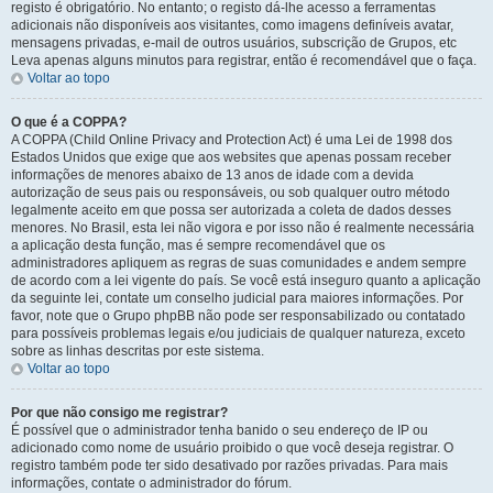
registo é obrigatório. No entanto; o registo dá-lhe acesso a ferramentas
adicionais não disponíveis aos visitantes, como imagens definíveis avatar,
mensagens privadas, e-mail de outros usuários, subscrição de Grupos, etc
Leva apenas alguns minutos para registrar, então é recomendável que o faça.
Voltar ao topo
O que é a COPPA?
A COPPA (Child Online Privacy and Protection Act) é uma Lei de 1998 dos
Estados Unidos que exige que aos websites que apenas possam receber
informações de menores abaixo de 13 anos de idade com a devida
autorização de seus pais ou responsáveis, ou sob qualquer outro método
legalmente aceito em que possa ser autorizada a coleta de dados desses
menores. No Brasil, esta lei não vigora e por isso não é realmente necessária
a aplicação desta função, mas é sempre recomendável que os
administradores apliquem as regras de suas comunidades e andem sempre
de acordo com a lei vigente do país. Se você está inseguro quanto a aplicação
da seguinte lei, contate um conselho judicial para maiores informações. Por
favor, note que o Grupo phpBB não pode ser responsabilizado ou contatado
para possíveis problemas legais e/ou judiciais de qualquer natureza, exceto
sobre as linhas descritas por este sistema.
Voltar ao topo
Por que não consigo me registrar?
É possível que o administrador tenha banido o seu endereço de IP ou
adicionado como nome de usuário proibido o que você deseja registrar. O
registro também pode ter sido desativado por razões privadas. Para mais
informações, contate o administrador do fórum.