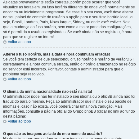
As datas provavelmente estão corretas, porém pode ocorrer que você
visualize as horas em um fuso horário diferente de onde você normalmente se
encontra ou inicialmente programou. Se esse é o seu caso, você deve alterar
no seu painel de controle do usuário a opção para o seu fuso horário local, ou
seja, Brasil, Londres, Paris, Nova Iorque, Sidney, ou onde você estiver. Note
que a mudança do fuso horário, bem como a maior parte das configurações,
só é permitida a usuários registrados. Se você ainda não se registrou, é hora
para que se registre no fórum!
Voltar ao topo
Alterei o fuso Horário, mas a data e hora continuam erradas!
Se você tem certeza de que selecionou o fuso horário e horário de verão/DST
corretamente e a hora continua errada, então o horário armazenado no relógio
do servidor está incorreto. Por favor, contate o administrador para que o
problema seja resolvido.
Voltar ao topo
O idioma da minha nacionalidade não está na lista!
O administrador pode não ter instalado o seu idioma ou o phpBB ainda não foi
traduzido para o mesmo. Peça ao administrador que instale o seu pacote de
idiomas e, caso não exista, você poderá criar uma nova tradução. Mais
informações, consulte a página oficial do Grupo phpBB (clicar no link ao fundo
desta página).
Voltar ao topo
O que são as imagens ao lado do meu nome de usuário?
Há duas imagens que podem aparecer junto com um nome de usuário