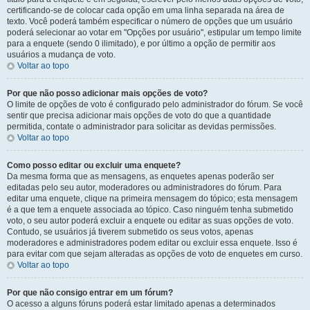
certificando-se de colocar cada opção em uma linha separada na área de
texto. Você poderá também especificar o número de opções que um usuário
poderá selecionar ao votar em "Opções por usuário", estipular um tempo limite
para a enquete (sendo 0 ilimitado), e por último a opção de permitir aos
usuários a mudança de voto.
Voltar ao topo
Por que não posso adicionar mais opções de voto?
O limite de opções de voto é configurado pelo administrador do fórum. Se você
sentir que precisa adicionar mais opções de voto do que a quantidade
permitida, contate o administrador para solicitar as devidas permissões.
Voltar ao topo
Como posso editar ou excluir uma enquete?
Da mesma forma que as mensagens, as enquetes apenas poderão ser
editadas pelo seu autor, moderadores ou administradores do fórum. Para
editar uma enquete, clique na primeira mensagem do tópico; esta mensagem
é a que tem a enquete associada ao tópico. Caso ninguém tenha submetido
voto, o seu autor poderá excluir a enquete ou editar as suas opções de voto.
Contudo, se usuários já tiverem submetido os seus votos, apenas
moderadores e administradores podem editar ou excluir essa enquete. Isso é
para evitar com que sejam alteradas as opções de voto de enquetes em curso.
Voltar ao topo
Por que não consigo entrar em um fórum?
O acesso a alguns fóruns poderá estar limitado apenas a determinados