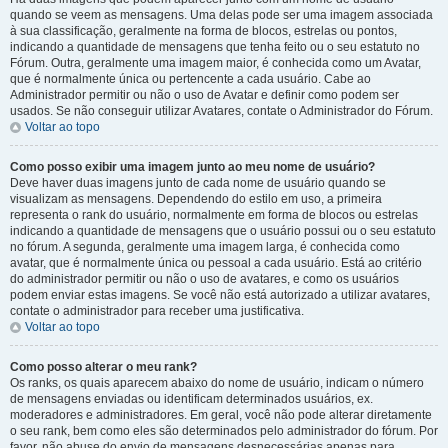
quando se veem as mensagens. Uma delas pode ser uma imagem associada
à sua classificação, geralmente na forma de blocos, estrelas ou pontos,
indicando a quantidade de mensagens que tenha feito ou o seu estatuto no
Fórum. Outra, geralmente uma imagem maior, é conhecida como um Avatar,
que é normalmente única ou pertencente a cada usuário. Cabe ao
Administrador permitir ou não o uso de Avatar e definir como podem ser
usados. Se não conseguir utilizar Avatares, contate o Administrador do Fórum.
Voltar ao topo
Como posso exibir uma imagem junto ao meu nome de usuário?
Deve haver duas imagens junto de cada nome de usuário quando se
visualizam as mensagens. Dependendo do estilo em uso, a primeira
representa o rank do usuário, normalmente em forma de blocos ou estrelas
indicando a quantidade de mensagens que o usuário possui ou o seu estatuto
no fórum. A segunda, geralmente uma imagem larga, é conhecida como
avatar, que é normalmente única ou pessoal a cada usuário. Está ao critério
do administrador permitir ou não o uso de avatares, e como os usuários
podem enviar estas imagens. Se você não está autorizado a utilizar avatares,
contate o administrador para receber uma justificativa.
Voltar ao topo
Como posso alterar o meu rank?
Os ranks, os quais aparecem abaixo do nome de usuário, indicam o número
de mensagens enviadas ou identificam determinados usuários, ex.
moderadores e administradores. Em geral, você não pode alterar diretamente
o seu rank, bem como eles são determinados pelo administrador do fórum. Por
favor, não abuse do envio de mensagens desnecessárias apenas para