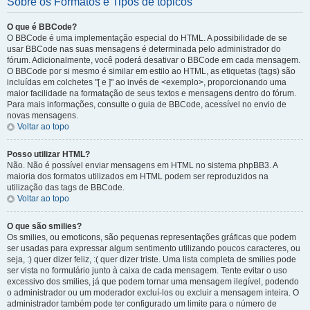
Sobre os Formatos e Tipos de tópicos
O que é BBCode?
O BBCode é uma implementação especial do HTML. A possibilidade de se
usar BBCode nas suas mensagens é determinada pelo administrador do
fórum. Adicionalmente, você poderá desativar o BBCode em cada mensagem.
O BBCode por si mesmo é similar em estilo ao HTML, as etiquetas (tags) são
incluídas em colchetes "[ e ]" ao invés de <exemplo>, proporcionando uma
maior facilidade na formatação de seus textos e mensagens dentro do fórum.
Para mais informações, consulte o guia de BBCode, acessível no envio de
novas mensagens.
Voltar ao topo
Posso utilizar HTML?
Não. Não é possível enviar mensagens em HTML no sistema phpBB3. A
maioria dos formatos utilizados em HTML podem ser reproduzidos na
utilização das tags de BBCode.
Voltar ao topo
O que são smilies?
Os smilies, ou emoticons, são pequenas representações gráficas que podem
ser usadas para expressar algum sentimento utilizando poucos caracteres, ou
seja, :) quer dizer feliz, :( quer dizer triste. Uma lista completa de smilies pode
ser vista no formulário junto à caixa de cada mensagem. Tente evitar o uso
excessivo dos smilies, já que podem tornar uma mensagem ilegível, podendo
o administrador ou um moderador excluí-los ou excluir a mensagem inteira. O
administrador também pode ter configurado um limite para o número de