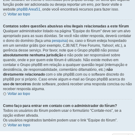
função pode ser adicionada ou deseja reportar um erro, por favor visite o
website
phpBB Area51
, onde você encontrará recursos para fazer isso.
Voltar ao topo
Contatos sobre questões abusivas e/ou ilegais relacionadas a este fórum
Qualquer administrador listado na página "Equipe do fórum" deve ser um alvo
apropriado para as suas dúvidas. Se você não obter resposta, deverá contatar
o dono do domínio (faça uma
pesquisa
) ou, caso o fórum esteja hospedado
em um servidor grátis (por exemplo, CJB.NET, Free Forums, Yahoo!, etc.), a
gerência desse serviço. Por favor, note que o Grupo phpBB não possui
absolutamente nenhuma jurisdição
e não pode ser responsável sobre
quando, onde e por quem este fórum é utilizado. Não existe motivo em
contatar o Grupo phpBB em relação a qualquer questão legal (interrupção e
desistência, de responsabilidade, comentário difamatório, etc.)
não
diretamente relacionado
com o site phpBB.com ou o software discreto do
phpBB por si próprio. Caso envie algum e-mail ao Grupo phpBB acerca do
uso de terceiros
deste software, poderá receber uma resposta concisa ou não
receber resposta alguma.
Voltar ao topo
Como faço para entrar em contato com o administrador do fórum?
Todos os usuários do fórum podem usar o formulário “Contate-nos”, se a
opção estiver ativada.
Os usuários registrados também podem usar o link “Equipe do fórum”.
Voltar ao topo