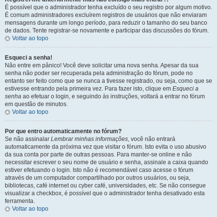
É possível que o administrador tenha excluído o seu registro por algum motivo.
É comum administradores excluírem registros de usuários que não enviaram
mensagens durante um longo período, para reduzir o tamanho do seu banco
de dados. Tente registrar-se novamente e participar das discussões do fórum.
Voltar ao topo
Esqueci a senha!
Não entre em pânico! Você deve solicitar uma nova senha. Apesar da sua
senha não poder ser recuperada pela administração do fórum, pode no
entanto ser feito como que se nunca a tivesse registrado, ou seja, como que se
estivesse entrando pela primeira vez. Para fazer isto, clique em
Esqueci a
senha
ao efetuar o login, e seguindo às instruções, voltará a entrar no fórum
em questão de minutos.
Voltar ao topo
Por que entro automaticamente no fórum?
Se não assinalar
Lembrar minhas informações
, você não entrará
automaticamente da próxima vez que visitar o fórum. Isto evita o uso abusivo
da sua conta por parte de outras pessoas. Para manter-se online e não
necessitar escrever o seu nome de usuário e senha, assinale a caixa quando
estiver efetuando o login. Isto não é recomendável caso acesse o fórum
através de um computador compartilhado por outros usuários, ou seja,
bibliotecas, café internet ou cyber café, universidades, etc. Se não consegue
visualizar a checkbox, é possível que o administrador tenha desativado esta
ferramenta.
Voltar ao topo