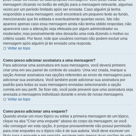
mensagem clicando no botão de edição para a mensagem relevante, algumas
vezes por um período limitado após ser enviada. Caso alguém já tenha
respondido a essa mensagem, você encontrará um pequeno texto ao fundo,
mencionando que foi editada e eventualmente quantas vezes. Isto não
aparece apenas caso essa mensagem ainda não tenha obtido respostas; não
aparecerá caso a alteração seja efetuada por algum administrador ou
moderador, mas possivelmente eles deixarão uma nota dizendo o motivo ou
critério usado. Por favor, note que usuários normais não podem excluir uma
mensagem após alguém já ter enviado uma resposta.
Voltar ao topo
Como posso adicionar assinatura a uma mensagem?
Para adicionar uma assinatura em suas mensagens, você deverá primeiro
criar uma em seu painel de controle do usuário. Uma vez criada, marque a
opção
Anexar assinatura
nas opções referentes ao envio de mensagens para
adicionar sua assinatura. Você também pode adicionar sua assinatura por
padrão para todas as suas mensagens enviadas selecionando a opção
correta em seu perfil. Se fizer isto, você pode prevenir que uma assinatura seja
anexada a mensagens individuais durante o envio de novas mensagens.
Voltar ao topo
Como posso adicionar uma enquete?
Quando enviar um novo tópico ou editar a primeira mensagem de um tópico,
clique na aba "Criar uma enquete" abaixo do corpo da mensagem; se você
não conseguir ver esta opção, é porque provavelmente não possui permissão
para criar enquetes ou o tópico não é de sua autoria. Você deve escrever um
título para a enquete e em seguida, escrever pelo menos duas opções de voto,