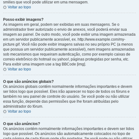
smilies que você pode utilizar em uma mensagem.
Voltar ao topo
Posso exibir imagens?
As imagens em geral, podem ser exibidas em suas mensagens. Se o
administrador tiver autorizado o envio de anexos, você poderá enviar sua
imagem ao painel. De outro modo, você pode exibir uma imagem armazenada
em um servidor publicamente acessível, ex. http://www.example.com/my-
picture.gif. Você não pode exibir imagens salvas no seu próprio PC (a menos
que possua um servidor publicamente acessível), nem imagens armazenadas
sob mecanismos que requeiram autenticação, como por exemplo caixas de
correio eletrônico do hotmail ou yahoo!, páginas protegidas por senha, etc.
Para exibir uma imagem use a tag BBCode [img].
Voltar ao topo
O que são anúncios globais?
Os anúncios globais contém normalmente informações importantes e devem
ser lidos logo que possível. Eles irão aparecer no topo de todos os fóruns e
também no seu painel de controle do usuário. Se você pode ou não utilizar
essa função, depende das permissões que lhe foram atribuídas pelo
administrador do fórum.
Voltar ao topo
O que são anúncios?
Os anúncios contém normalmente informações importantes e devem ser lidos
logo que possível. Os anúncios são automaticamente colocados no topo de
cada página de cada fórum onde são postados. Se você pode ou não utilizar