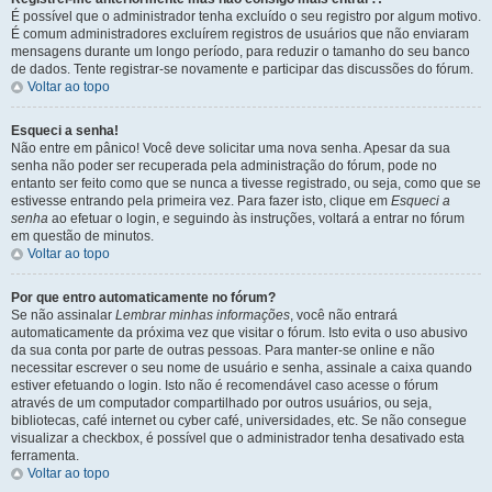
É possível que o administrador tenha excluído o seu registro por algum motivo.
É comum administradores excluírem registros de usuários que não enviaram
mensagens durante um longo período, para reduzir o tamanho do seu banco
de dados. Tente registrar-se novamente e participar das discussões do fórum.
Voltar ao topo
Esqueci a senha!
Não entre em pânico! Você deve solicitar uma nova senha. Apesar da sua
senha não poder ser recuperada pela administração do fórum, pode no
entanto ser feito como que se nunca a tivesse registrado, ou seja, como que se
estivesse entrando pela primeira vez. Para fazer isto, clique em
Esqueci a
senha
ao efetuar o login, e seguindo às instruções, voltará a entrar no fórum
em questão de minutos.
Voltar ao topo
Por que entro automaticamente no fórum?
Se não assinalar
Lembrar minhas informações
, você não entrará
automaticamente da próxima vez que visitar o fórum. Isto evita o uso abusivo
da sua conta por parte de outras pessoas. Para manter-se online e não
necessitar escrever o seu nome de usuário e senha, assinale a caixa quando
estiver efetuando o login. Isto não é recomendável caso acesse o fórum
através de um computador compartilhado por outros usuários, ou seja,
bibliotecas, café internet ou cyber café, universidades, etc. Se não consegue
visualizar a checkbox, é possível que o administrador tenha desativado esta
ferramenta.
Voltar ao topo