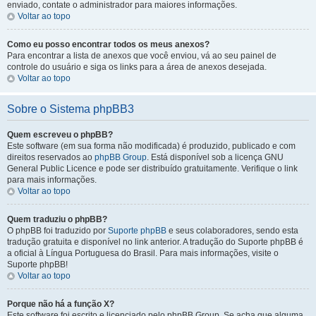
enviado, contate o administrador para maiores informações.
Voltar ao topo
Como eu posso encontrar todos os meus anexos?
Para encontrar a lista de anexos que você enviou, vá ao seu painel de
controle do usuário e siga os links para a área de anexos desejada.
Voltar ao topo
Sobre o Sistema phpBB3
Quem escreveu o phpBB?
Este software (em sua forma não modificada) é produzido, publicado e com
direitos reservados ao
phpBB Group
. Está disponível sob a licença GNU
General Public Licence e pode ser distribuído gratuitamente. Verifique o link
para mais informações.
Voltar ao topo
Quem traduziu o phpBB?
O phpBB foi traduzido por
Suporte phpBB
e seus colaboradores, sendo esta
tradução gratuita e disponível no link anterior. A tradução do Suporte phpBB é
a oficial à Língua Portuguesa do Brasil. Para mais informações, visite o
Suporte phpBB!
Voltar ao topo
Porque não há a função X?
Este software foi escrito e licenciado pelo phpBB Group. Se acha que alguma