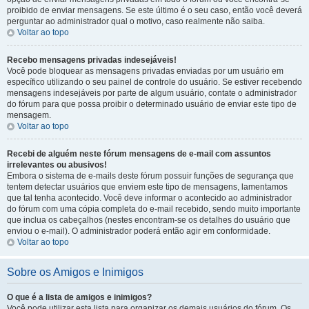
proibido de enviar mensagens. Se este último é o seu caso, então você deverá
perguntar ao administrador qual o motivo, caso realmente não saiba.
Voltar ao topo
Recebo mensagens privadas indesejáveis!
Você pode bloquear as mensagens privadas enviadas por um usuário em
específico utilizando o seu painel de controle do usuário. Se estiver recebendo
mensagens indesejáveis por parte de algum usuário, contate o administrador
do fórum para que possa proibir o determinado usuário de enviar este tipo de
mensagem.
Voltar ao topo
Recebi de alguém neste fórum mensagens de e-mail com assuntos
irrelevantes ou abusivos!
Embora o sistema de e-mails deste fórum possuir funções de segurança que
tentem detectar usuários que enviem este tipo de mensagens, lamentamos
que tal tenha acontecido. Você deve informar o acontecido ao administrador
do fórum com uma cópia completa do e-mail recebido, sendo muito importante
que inclua os cabeçalhos (nestes encontram-se os detalhes do usuário que
enviou o e-mail). O administrador poderá então agir em conformidade.
Voltar ao topo
Sobre os Amigos e Inimigos
O que é a lista de amigos e inimigos?
Você pode utilizar esta lista para organizar os demais usuários do fórum. Os