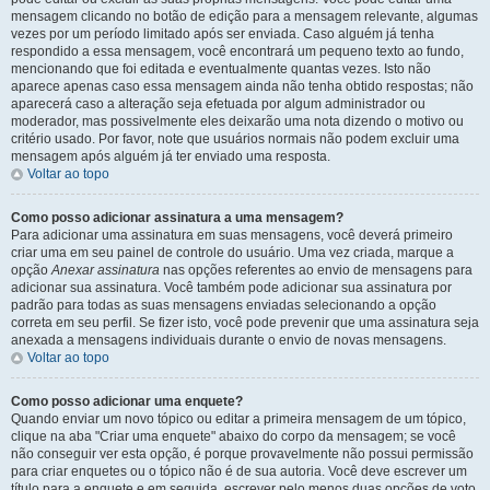
mensagem clicando no botão de edição para a mensagem relevante, algumas
vezes por um período limitado após ser enviada. Caso alguém já tenha
respondido a essa mensagem, você encontrará um pequeno texto ao fundo,
mencionando que foi editada e eventualmente quantas vezes. Isto não
aparece apenas caso essa mensagem ainda não tenha obtido respostas; não
aparecerá caso a alteração seja efetuada por algum administrador ou
moderador, mas possivelmente eles deixarão uma nota dizendo o motivo ou
critério usado. Por favor, note que usuários normais não podem excluir uma
mensagem após alguém já ter enviado uma resposta.
Voltar ao topo
Como posso adicionar assinatura a uma mensagem?
Para adicionar uma assinatura em suas mensagens, você deverá primeiro
criar uma em seu painel de controle do usuário. Uma vez criada, marque a
opção
Anexar assinatura
nas opções referentes ao envio de mensagens para
adicionar sua assinatura. Você também pode adicionar sua assinatura por
padrão para todas as suas mensagens enviadas selecionando a opção
correta em seu perfil. Se fizer isto, você pode prevenir que uma assinatura seja
anexada a mensagens individuais durante o envio de novas mensagens.
Voltar ao topo
Como posso adicionar uma enquete?
Quando enviar um novo tópico ou editar a primeira mensagem de um tópico,
clique na aba "Criar uma enquete" abaixo do corpo da mensagem; se você
não conseguir ver esta opção, é porque provavelmente não possui permissão
para criar enquetes ou o tópico não é de sua autoria. Você deve escrever um
título para a enquete e em seguida, escrever pelo menos duas opções de voto,