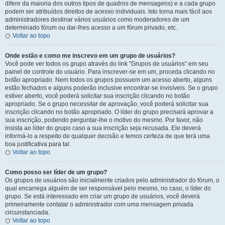
difere da maioria dos outros tipos de quadros de mensagens) e a cada grupo
podem ser atribuídos direitos de acesso individuais. Isto torna mais fácil aos
administradores destinar vários usuários como moderadores de um
determinado fórum ou dar-lhes acesso a um fórum privado, etc.
Voltar ao topo
Onde estão e como me inscrevo em um grupo de usuários?
Você pode ver todos os grupo através do link "Grupos de usuários" em seu
painel de controle do usuário. Para inscrever-se em um, proceda clicando no
botão apropriado. Nem todos os grupos possuem um acesso aberto, alguns
estão fechados e alguns poderão inclusive encontrar-se invisíveis. Se o grupo
estiver aberto, você poderá solicitar sua inscrição clicando no botão
apropriado. Se o grupo necessitar de aprovação, você poderá solicitar sua
inscrição clicando no botão apropriado. O líder do grupo precisará aprovar a
sua inscrição, podendo perguntar-lhe o motivo do mesmo. Por favor, não
insista ao líder do grupo caso a sua inscrição seja recusada. Ele deverá
informá-lo a respeito de qualquer decisão e temos certeza de que terá uma
boa justificativa para tal.
Voltar ao topo
Como posso ser líder de um grupo?
Os grupos de usuários são inicialmente criados pelo administrador do fórum, o
qual encarrega alguém de ser responsável pelo mesmo, no caso, o líder do
grupo. Se está interessado em criar um grupo de usuários, você deverá
primeiramente contatar o administrador com uma mensagem privada
circunstanciada.
Voltar ao topo