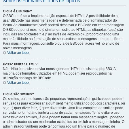
Sobre os Formatos e Tipos de tópicos
O que é BBCode?
O BBCode é uma implementação especial do HTML. A possibilidade de se
usar BBCode nas suas mensagens é determinada pelo administrador do
fórum. Adicionalmente, você poderá desativar o BBCode em cada mensagem.
O BBCode por si mesmo é similar em estilo ao HTML, as etiquetas (tags) são
incluídas em colchetes "[ e ]" ao invés de <exemplo>, proporcionando uma
maior facilidade na formatação de seus textos e mensagens dentro do fórum.
Para mais informações, consulte o guia de BBCode, acessível no envio de
novas mensagens.
Voltar ao topo
Posso utilizar HTML?
Não. Não é possível enviar mensagens em HTML no sistema phpBB3. A
maioria dos formatos utilizados em HTML podem ser reproduzidos na
utilização das tags de BBCode.
Voltar ao topo
O que são smilies?
Os smilies, ou emoticons, são pequenas representações gráficas que podem
ser usadas para expressar algum sentimento utilizando poucos caracteres, ou
seja, :) quer dizer feliz, :( quer dizer triste. Uma lista completa de smilies pode
ser vista no formulário junto à caixa de cada mensagem. Tente evitar o uso
excessivo dos smilies, já que podem tornar uma mensagem ilegível, podendo
o administrador ou um moderador excluí-los ou excluir a mensagem inteira. O
administrador também pode ter configurado um limite para o número de