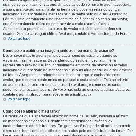
quando se veem as mensagens. Uma delas pode ser uma imagem associada
à sua classificação, geralmente na forma de blocos, estrelas ou pontos,
indicando a quantidade de mensagens que tenha feito ou o seu estatuto no
Fórum. Outra, geralmente uma imagem maior, é conhecida como um Avatar,
que é normalmente única ou pertencente a cada usuário. Cabe ao
Administrador permitir ou não o uso de Avatar e definir como podem ser
usados. Se não conseguir utilizar Avatares, contate o Administrador do Fórum.
Voltar ao topo
Como posso exibir uma imagem junto ao meu nome de usuário?
Deve haver duas imagens junto de cada nome de usuário quando se
visualizam as mensagens. Dependendo do estilo em uso, a primeira
representa o rank do usuário, normalmente em forma de blocos ou estrelas
indicando a quantidade de mensagens que o usuário possui ou o seu estatuto
no fórum. A segunda, geralmente uma imagem larga, é conhecida como
avatar, que é normalmente única ou pessoal a cada usuário. Está ao critério
do administrador permitir ou não o uso de avatares, e como os usuários
podem enviar estas imagens. Se você não está autorizado a utilizar avatares,
contate o administrador para receber uma justificativa.
Voltar ao topo
Como posso alterar o meu rank?
Os ranks, os quais aparecem abaixo do nome de usuário, indicam o número
de mensagens enviadas ou identificam determinados usuários, ex.
moderadores e administradores. Em geral, você não pode alterar diretamente
o seu rank, bem como eles são determinados pelo administrador do fórum. Por
favor, não abuse do envio de mensagens desnecessárias apenas para