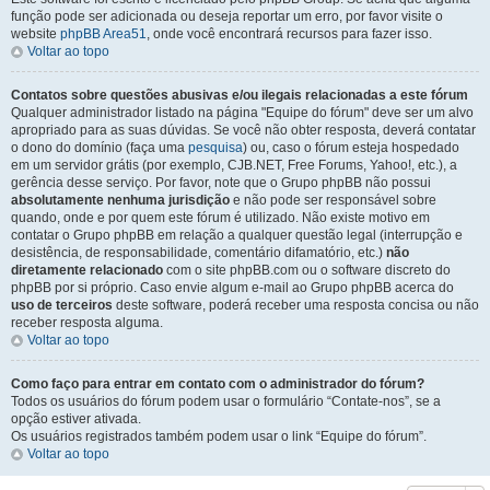
função pode ser adicionada ou deseja reportar um erro, por favor visite o
website
phpBB Area51
, onde você encontrará recursos para fazer isso.
Voltar ao topo
Contatos sobre questões abusivas e/ou ilegais relacionadas a este fórum
Qualquer administrador listado na página "Equipe do fórum" deve ser um alvo
apropriado para as suas dúvidas. Se você não obter resposta, deverá contatar
o dono do domínio (faça uma
pesquisa
) ou, caso o fórum esteja hospedado
em um servidor grátis (por exemplo, CJB.NET, Free Forums, Yahoo!, etc.), a
gerência desse serviço. Por favor, note que o Grupo phpBB não possui
absolutamente nenhuma jurisdição
e não pode ser responsável sobre
quando, onde e por quem este fórum é utilizado. Não existe motivo em
contatar o Grupo phpBB em relação a qualquer questão legal (interrupção e
desistência, de responsabilidade, comentário difamatório, etc.)
não
diretamente relacionado
com o site phpBB.com ou o software discreto do
phpBB por si próprio. Caso envie algum e-mail ao Grupo phpBB acerca do
uso de terceiros
deste software, poderá receber uma resposta concisa ou não
receber resposta alguma.
Voltar ao topo
Como faço para entrar em contato com o administrador do fórum?
Todos os usuários do fórum podem usar o formulário “Contate-nos”, se a
opção estiver ativada.
Os usuários registrados também podem usar o link “Equipe do fórum”.
Voltar ao topo