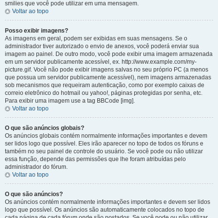
smilies que você pode utilizar em uma mensagem.
Voltar ao topo
Posso exibir imagens?
As imagens em geral, podem ser exibidas em suas mensagens. Se o
administrador tiver autorizado o envio de anexos, você poderá enviar sua
imagem ao painel. De outro modo, você pode exibir uma imagem armazenada
em um servidor publicamente acessível, ex. http://www.example.com/my-
picture.gif. Você não pode exibir imagens salvas no seu próprio PC (a menos
que possua um servidor publicamente acessível), nem imagens armazenadas
sob mecanismos que requeiram autenticação, como por exemplo caixas de
correio eletrônico do hotmail ou yahoo!, páginas protegidas por senha, etc.
Para exibir uma imagem use a tag BBCode [img].
Voltar ao topo
O que são anúncios globais?
Os anúncios globais contém normalmente informações importantes e devem
ser lidos logo que possível. Eles irão aparecer no topo de todos os fóruns e
também no seu painel de controle do usuário. Se você pode ou não utilizar
essa função, depende das permissões que lhe foram atribuídas pelo
administrador do fórum.
Voltar ao topo
O que são anúncios?
Os anúncios contém normalmente informações importantes e devem ser lidos
logo que possível. Os anúncios são automaticamente colocados no topo de
cada página de cada fórum onde são postados. Se você pode ou não utilizar