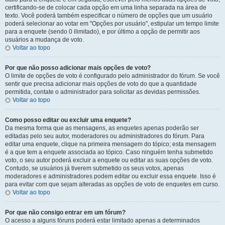
certificando-se de colocar cada opção em uma linha separada na área de
texto. Você poderá também especificar o número de opções que um usuário
poderá selecionar ao votar em "Opções por usuário", estipular um tempo limite
para a enquete (sendo 0 ilimitado), e por último a opção de permitir aos
usuários a mudança de voto.
Voltar ao topo
Por que não posso adicionar mais opções de voto?
O limite de opções de voto é configurado pelo administrador do fórum. Se você
sentir que precisa adicionar mais opções de voto do que a quantidade
permitida, contate o administrador para solicitar as devidas permissões.
Voltar ao topo
Como posso editar ou excluir uma enquete?
Da mesma forma que as mensagens, as enquetes apenas poderão ser
editadas pelo seu autor, moderadores ou administradores do fórum. Para
editar uma enquete, clique na primeira mensagem do tópico; esta mensagem
é a que tem a enquete associada ao tópico. Caso ninguém tenha submetido
voto, o seu autor poderá excluir a enquete ou editar as suas opções de voto.
Contudo, se usuários já tiverem submetido os seus votos, apenas
moderadores e administradores podem editar ou excluir essa enquete. Isso é
para evitar com que sejam alteradas as opções de voto de enquetes em curso.
Voltar ao topo
Por que não consigo entrar em um fórum?
O acesso a alguns fóruns poderá estar limitado apenas a determinados