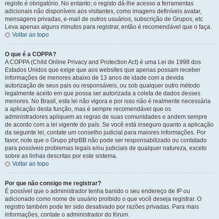
registo é obrigatório. No entanto; o registo dá-lhe acesso a ferramentas
adicionais não disponíveis aos visitantes, como imagens definíveis avatar,
mensagens privadas, e-mail de outros usuários, subscrição de Grupos, etc
Leva apenas alguns minutos para registrar, então é recomendável que o faça.
Voltar ao topo
O que é a COPPA?
A COPPA (Child Online Privacy and Protection Act) é uma Lei de 1998 dos
Estados Unidos que exige que aos websites que apenas possam receber
informações de menores abaixo de 13 anos de idade com a devida
autorização de seus pais ou responsáveis, ou sob qualquer outro método
legalmente aceito em que possa ser autorizada a coleta de dados desses
menores. No Brasil, esta lei não vigora e por isso não é realmente necessária
a aplicação desta função, mas é sempre recomendável que os
administradores apliquem as regras de suas comunidades e andem sempre
de acordo com a lei vigente do país. Se você está inseguro quanto a aplicação
da seguinte lei, contate um conselho judicial para maiores informações. Por
favor, note que o Grupo phpBB não pode ser responsabilizado ou contatado
para possíveis problemas legais e/ou judiciais de qualquer natureza, exceto
sobre as linhas descritas por este sistema.
Voltar ao topo
Por que não consigo me registrar?
É possível que o administrador tenha banido o seu endereço de IP ou
adicionado como nome de usuário proibido o que você deseja registrar. O
registro também pode ter sido desativado por razões privadas. Para mais
informações, contate o administrador do fórum.