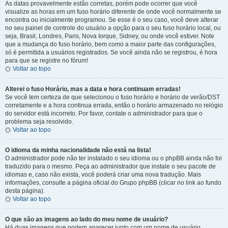
As datas provavelmente estão corretas, porém pode ocorrer que você
visualize as horas em um fuso horário diferente de onde você normalmente se
encontra ou inicialmente programou. Se esse é o seu caso, você deve alterar
no seu painel de controle do usuário a opção para o seu fuso horário local, ou
seja, Brasil, Londres, Paris, Nova Iorque, Sidney, ou onde você estiver. Note
que a mudança do fuso horário, bem como a maior parte das configurações,
só é permitida a usuários registrados. Se você ainda não se registrou, é hora
para que se registre no fórum!
Voltar ao topo
Alterei o fuso Horário, mas a data e hora continuam erradas!
Se você tem certeza de que selecionou o fuso horário e horário de verão/DST
corretamente e a hora continua errada, então o horário armazenado no relógio
do servidor está incorreto. Por favor, contate o administrador para que o
problema seja resolvido.
Voltar ao topo
O idioma da minha nacionalidade não está na lista!
O administrador pode não ter instalado o seu idioma ou o phpBB ainda não foi
traduzido para o mesmo. Peça ao administrador que instale o seu pacote de
idiomas e, caso não exista, você poderá criar uma nova tradução. Mais
informações, consulte a página oficial do Grupo phpBB (clicar no link ao fundo
desta página).
Voltar ao topo
O que são as imagens ao lado do meu nome de usuário?
Há duas imagens que podem aparecer junto com um nome de usuário