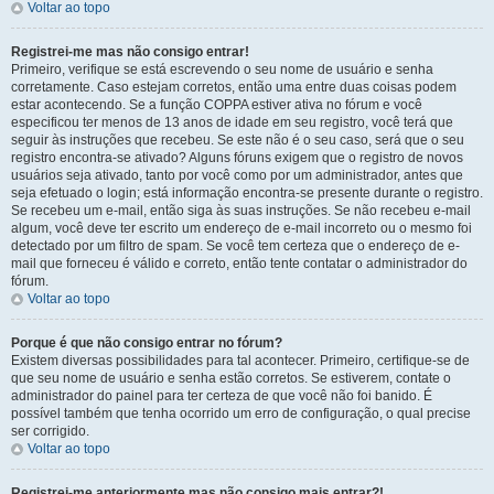
Voltar ao topo
Registrei-me mas não consigo entrar!
Primeiro, verifique se está escrevendo o seu nome de usuário e senha
corretamente. Caso estejam corretos, então uma entre duas coisas podem
estar acontecendo. Se a função COPPA estiver ativa no fórum e você
especificou ter menos de 13 anos de idade em seu registro, você terá que
seguir às instruções que recebeu. Se este não é o seu caso, será que o seu
registro encontra-se ativado? Alguns fóruns exigem que o registro de novos
usuários seja ativado, tanto por você como por um administrador, antes que
seja efetuado o login; está informação encontra-se presente durante o registro.
Se recebeu um e-mail, então siga às suas instruções. Se não recebeu e-mail
algum, você deve ter escrito um endereço de e-mail incorreto ou o mesmo foi
detectado por um filtro de spam. Se você tem certeza que o endereço de e-
mail que forneceu é válido e correto, então tente contatar o administrador do
fórum.
Voltar ao topo
Porque é que não consigo entrar no fórum?
Existem diversas possibilidades para tal acontecer. Primeiro, certifique-se de
que seu nome de usuário e senha estão corretos. Se estiverem, contate o
administrador do painel para ter certeza de que você não foi banido. É
possível também que tenha ocorrido um erro de configuração, o qual precise
ser corrigido.
Voltar ao topo
Registrei-me anteriormente mas não consigo mais entrar?!